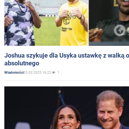
Joshua szykuje dla Usyka ustawkę z walką o 
absolutnego
05.03.2025 16:22
1
Wiadomości