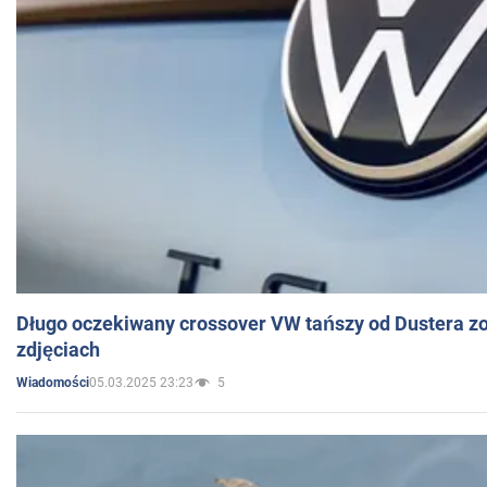
Długo oczekiwany crossover VW tańszy od Dustera zo
zdjęciach
05.03.2025 23:23
5
Wiadomości