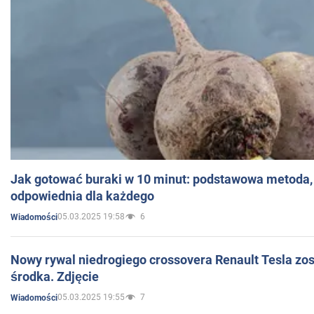
Jak gotować buraki w 10 minut: podstawowa metoda, 
odpowiednia dla każdego
05.03.2025 19:58
6
Wiadomości
Nowy rywal niedrogiego crossovera Renault Tesla zo
środka. Zdjęcie
05.03.2025 19:55
7
Wiadomości