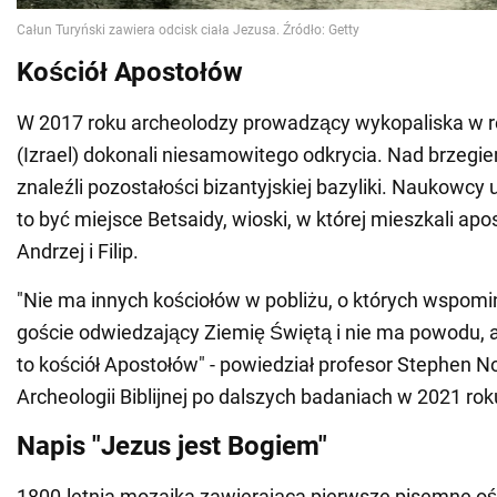
Kościół Apostołów
W 2017 roku archeolodzy prowadzący wykopaliska w re
(Izrael) dokonali niesamowitego odkrycia. Nad brzegi
znaleźli pozostałości bizantyjskiej bazyliki. Naukowcy
to być miejsce Betsaidy, wioski, w której mieszkali apos
Andrzej i Filip.
"Nie ma innych kościołów w pobliżu, o których wspomin
goście odwiedzający Ziemię Świętą i nie ma powodu, a
to kościół Apostołów" - powiedział profesor Stephen 
Archeologii Biblijnej po dalszych badaniach w 2021 rok
Napis "Jezus jest Bogiem"
1800-letnia mozaika zawierająca pierwsze pisemne o