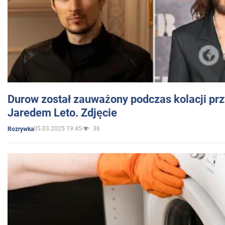
Durow został zauważony podczas kolacji prz
Jaredem Leto. Zdjęcie
05.03.2025 19:45
36
Rozrywka