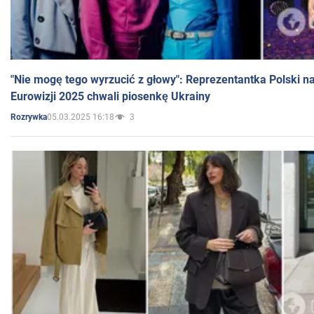
"Nie mogę tego wyrzucić z głowy": Reprezentantka Polski n
Eurowizji 2025 chwali piosenkę Ukrainy
05.03.2025 16:18
3
Rozrywka