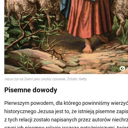
Pisemne dowody
Pierwszym powodem, dla którego powinniśmy wierzyć 
historycznego Jezusa jest to, że istnieją pisemne zapis
z tych relacji zostało napisanych przez autorów niechr
czyni ich pisemne relacje jeszcze potężniejszymi, twi