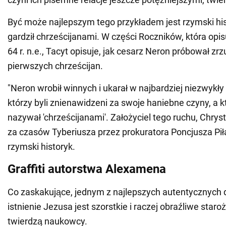
Być może najlepszym tego przykładem jest rzymski his
gardził chrześcijanami. W części Roczników, która op
64 r. n.e., Tacyt opisuje, jak cesarz Neron próbował zr
pierwszych chrześcijan.
"Neron wrobił winnych i ukarał w najbardziej niezwykły
którzy byli znienawidzeni za swoje haniebne czyny, a k
nazywał 'chrześcijanami'. Założyciel tego ruchu, Chryst
za czasów Tyberiusza przez prokuratora Poncjusza Piła
rzymski historyk.
Graffiti autorstwa Alexamena
Co zaskakujące, jednym z najlepszych autentycznyc
istnienie Jezusa jest szorstkie i raczej obraźliwe staroży
twierdzą naukowcy.