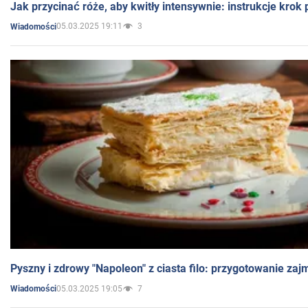
Jak przycinać róże, aby kwitły intensywnie: instrukcje krok
05.03.2025 19:11
3
Wiadomości
Pyszny i zdrowy "Napoleon" z ciasta filo: przygotowanie zaj
05.03.2025 19:05
7
Wiadomości