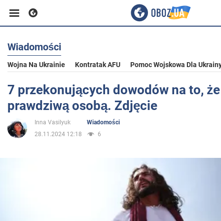
Wiadomości
Biznes
Wojna Na Ukrainie
Kontratak AFU
Pomoc Wojskowa Dla Ukrain
Sport
7 przekonujących dowodów na to, że
prawdziwą osobą. Zdjęcie
Rozrywka
Inna Vasilyuk
Wiadomości
28.11.2024 12:18
6
Życie
Polityka
Społeczeństwo