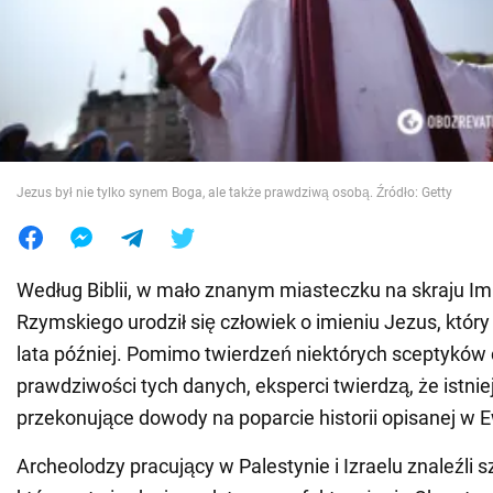
Wojna na Ukrainie
Świat
Jedzenie
Jezus był nie tylko synem Boga, ale także prawdziwą osobą. Źródło: Getty
Według Biblii, w mało znanym miasteczku na skraju I
Rzymskiego urodził się człowiek o imieniu Jezus, który 
lata później. Pomimo twierdzeń niektórych sceptyków 
prawdziwości tych danych, eksperci twierdzą, że istnie
przekonujące dowody na poparcie historii opisanej w E
Archeolodzy pracujący w Palestynie i Izraelu znaleźli 