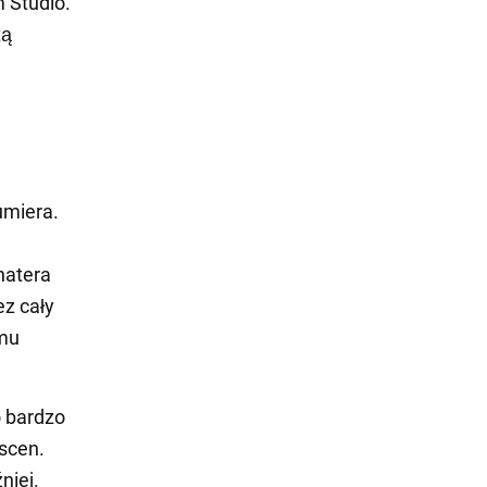
 Studio.
tą
umiera.
hatera
z cały
 mu
o bardzo
 scen.
niej.