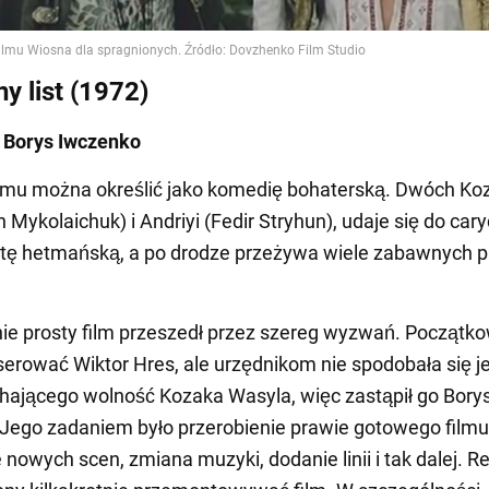
y list (1972)
 Borys Iwczenko
lmu można określić jako komedię bohaterską. Dwóch Ko
 Mykolaichuk) i Andriyi (Fedir Stryhun), udaje się do cary
tę hetmańską, a po drodze przeżywa wiele zabawnych p
ie prosty film przeszedł przez szereg wyzwań. Początk
erować Wiktor Hres, ale urzędnikom nie spodobała się j
hającego wolność Kozaka Wasyla, więc zastąpił go Bory
Jego zadaniem było przerobienie prawie gotowego filmu
 nowych scen, zmiana muzyki, dodanie linii i tak dalej. R