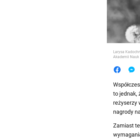
Jedzeni
Larysa Kadochn
Akademii Nauk
Współczesn
to jednak,
reżyserzy 
nagrody n
Zamiast te
wymagania 