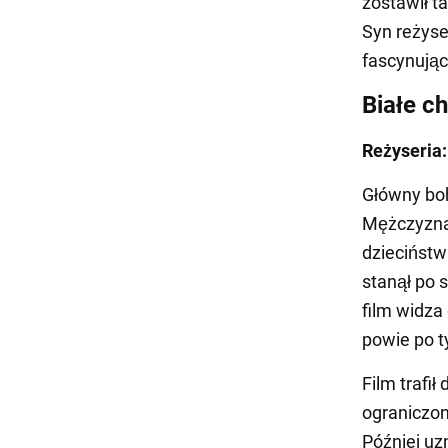
zostawił 
Syn reżyse
fascynującą
Białe c
Reżyseria:
Główny boh
Mężczyzna
dzieciństw
stanął po 
film widza
powie po t
Film trafił
ograniczon
Później uz