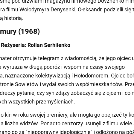
taśmę pod drzwiami magazynu filmowego Dovzhenko Film
ra filmu Wołodymyra Denysenki, Ołeksandr, podzielił się 
 historią.
hmury (1968)
 Reżyseria: Rollan Serhiienko
ater otrzymuje telegram z wiadomością, że jego ojciec 
 wyrusza w długą podróż i wspomina czasy swojego
a, naznaczone kolektywizacją i Hołodomorem. Ojciec bo
stronie Sowietów i wydał swoich współmieszkańców. Prze
 dręczy pytanie, czy syn zdąży zobaczyć się z ojcem i co
ych wszystkich przemyśleniach.
 do kin w roku swojej premiery, ale mogła go obejrzeć tylk
a liczba widzów. Ponadto cenzorzy usunęli z filmu wiele
nano go za "niepoprawny ideologicznie" i odłożono na póź