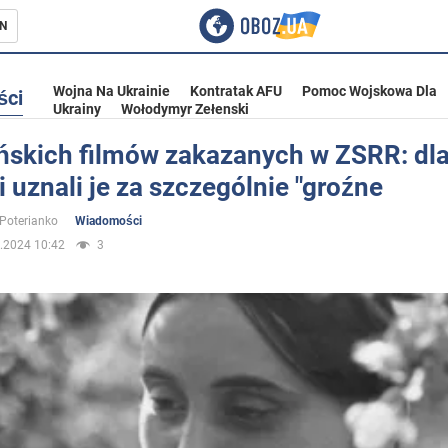
N
Wojna Na Ukrainie
Kontratak AFU
Pomoc Wojskowa Dla
ści
Ukrainy
Wołodymyr Zełenski
ińskich filmów zakazanych w ZSRR: dl
 uznali je za szczególnie "groźne
ka
 Poterianko
Wiadomości
.2024 10:42
3
eństwo
a Ukrainie