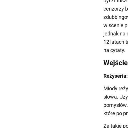
był zmuszo
cenzorzy by
zdubbingow
w scenie p
jednak na 
12 latach t
na cytaty.
Wejście
Reżyseria
Młody reży
słowa. Uży
pomysłów. 
które po p
Za takie p