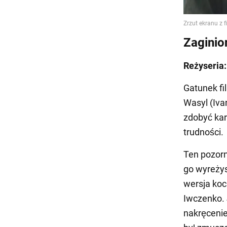
Zaginion
Reżyseria:
Gatunek fi
Wasyl (Ivan
zdobyć kar
trudności.
Ten pozorn
go wyreżys
wersja koc
Iwczenko. 
nakręcenie