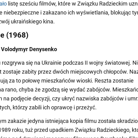
ało
listę sześciu filmów, które w Związku Radzieckim uz
e niebezpieczne i zakazano ich wyświetlania, blokując t
ój ukraińskiego kina.
e (1968)
: Volodymyr Denysenko
u rozgrywa się na Ukrainie podczas II wojny światowej. N
zostaje zabity przez dwóch miejscowych chłopców. Naz
wują za to połowę mieszkańców wioski. Reszta zostanie
na rano, chyba że zgodzą się wydać zabójców. Mieszkań
in na podjęcie decyzji, czy ukryć nazwiska zabójców i umr
ych, którzy zabili ich oprawcę i przeżyć.
nym zakazie jedyna istniejąca kopia filmu została skradzi
989 roku, tuż przed upadkiem Związku Radzieckiego, kt