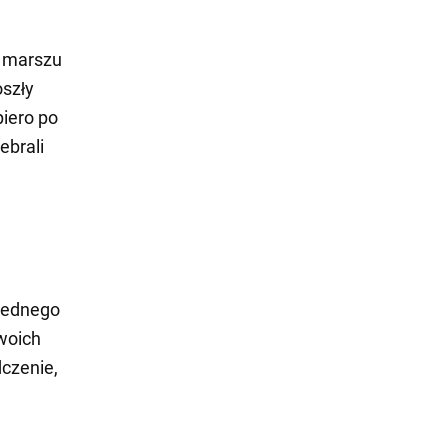
o marszu
oszły
piero po
ebrali
 jednego
swoich
dczenie,