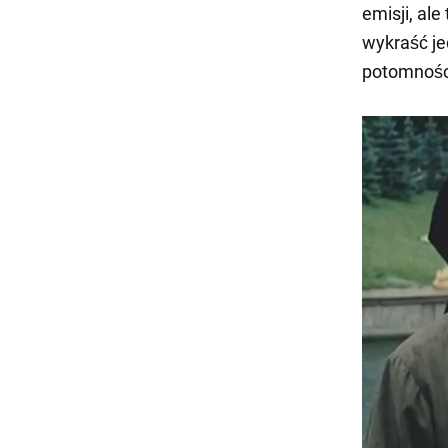
emisji, al
wykraść je
potomności