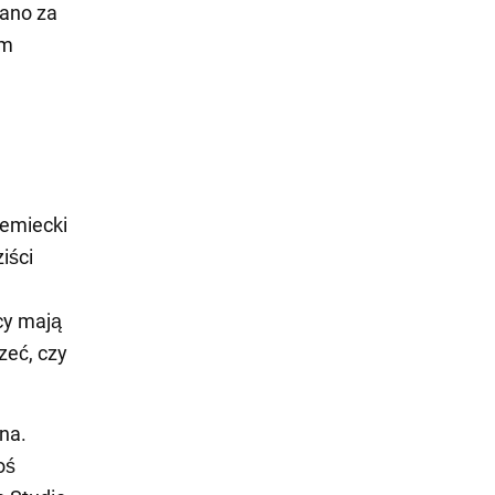
nano za
ym
iemiecki
iści
cy mają
zeć, czy
ona.
oś