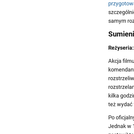
przygotow
szczególni
samym rozw
Sumieni
Reżyseria
Akcja film
komendant 
rozstrzeli
rozstrzela
kilka godz
też wydać t
Po oficjal
Jednak w 1