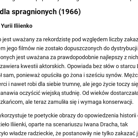
dla spragnionych (1966)
Yurii Iliienko
nko jest uważany za rekordzistę pod względem liczby zak
dem jego filmów nie zostało dopuszczonych do dystrybucj
ionych jest uważana za prawdopodobnie najlepszy z nich
 zawiera kwestii aktorskich. Opowiada bez słów o starcu 
ał sam, ponieważ opuściła go żona i sześciu synów. Męż
ci i nawet robi dla siebie trumnę, ale jego życie toczy się
anawia oczyścić wiejską studnię. Od wieków dostarczał
kańcom, ale teraz zamuliła się i wymaga konserwacji.
korzystuje te poetyckie obrazy do opowiedzenia historii o
ieło Iliienki, oparte na scenariuszu Iwana Dracha, tak
yło władze radzieckie, że postanowiły nie tylko zakazać 