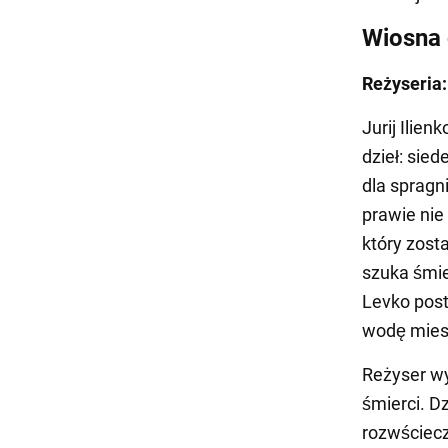
Wiosna 
Reżyseria: 
Jurij Ilie
dzieł: sie
dla spragn
prawie nie
który zost
szuka śmier
Levko post
wodę miesz
Reżyser wy
śmierci. Dz
rozwściecz