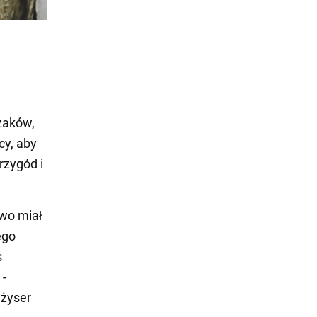
zaków,
cy, aby
rzygód i
owo miał
ego
s
 -
eżyser