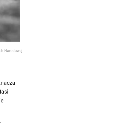
ych Narodowej
znacza
Nasi
ie
y