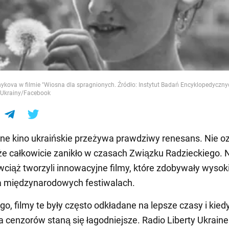
e
ykova w filmie "Wiosna dla spragnionych. Źródło: Instytut Badań Encyklopedyczn
 Ukrainy/Facebook
e kino ukraińskie przeżywa prawdziwy renesans. Nie o
 że całkowicie zanikło w czasach Związku Radzieckiego. 
wciąż tworzyli innowacyjne filmy, które zdobywały wysok
a międzynarodowych festiwalach.
go, filmy te były często odkładane na lepsze czasy i kied
cenzorów staną się łagodniejsze. Radio Liberty Ukraine