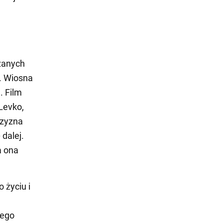
azanych
i. Wiosna
. Film
Levko,
czyzna
 dalej.
a ona
 życiu i
jego