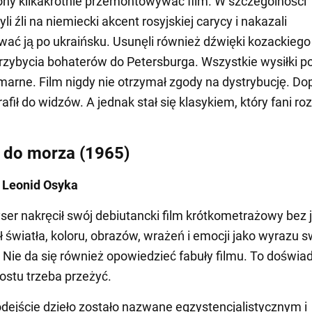
ny kilkakrotnie przemontowywać film. W szczególności
li źli na niemiecki akcent rosyjskiej carycy i nakazali
ać ją po ukraińsku. Usunęli również dźwięki kozackieg
rzybycia bohaterów do Petersburga. Wszystkie wysiłki p
marne. Film nigdy nie otrzymał zgody na dystrybucję. Do
rafił do widzów. A jednak stał się klasykiem, który fani roz
 do morza (1965)
: Leonid Osyka
ser nakręcił swój debiutancki film krótkometrażowy bez
ł światła, koloru, obrazów, wrażeń i emocji jako wyrazu 
Nie da się również opowiedzieć fabuły filmu. To doświa
rostu trzeba przeżyć.
odejście dzieło zostało nazwane egzystencjalistycznym i