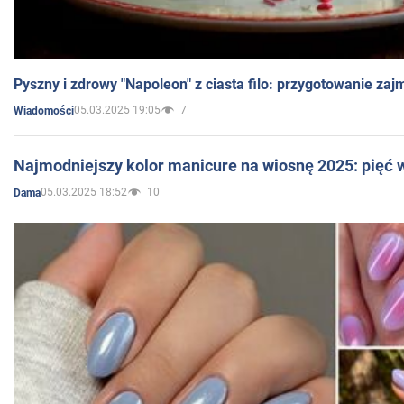
Pyszny i zdrowy "Napoleon" z ciasta filo: przygotowanie zaj
05.03.2025 19:05
7
Wiadomości
Najmodniejszy kolor manicure na wiosnę 2025: pięć
05.03.2025 18:52
10
Dama