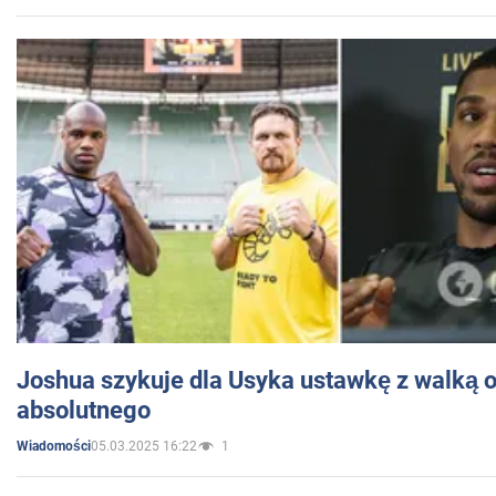
Joshua szykuje dla Usyka ustawkę z walką o 
absolutnego
05.03.2025 16:22
1
Wiadomości