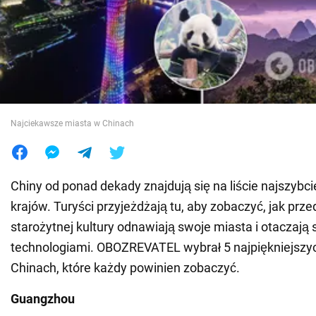
Wojna na Ukrainie
Świat
Jedzenie
Najciekawsze miasta w Chinach
Chiny od ponad dekady znajdują się na liście najszybcie
krajów. Turyści przyjeżdżają tu, aby zobaczyć, jak prze
starożytnej kultury odnawiają swoje miasta i otaczają
technologiami. OBOZREVATEL wybrał 5 najpiękniejszy
Chinach, które każdy powinien zobaczyć.
Guangzhou