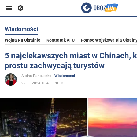
Wiadomości
Biznes
Wojna Na Ukrainie
Kontratak AFU
Pomoc Wojskowa Dla Ukrain
Sport
5 najciekawszych miast w Chinach, k
prostu zachwycają turystów
Rozrywka
Albina Panczenko
Wiadomości
22.11.2024 13:43
3
Życie
Polityka
Społeczeństwo