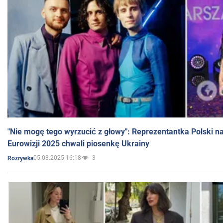
"Nie mogę tego wyrzucić z głowy": Reprezentantka Polski n
Eurowizji 2025 chwali piosenkę Ukrainy
05.03.2025 16:18
3
Rozrywka