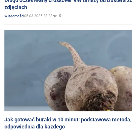
Długo oczekiwany crossover VW tańszy od Dustera zo
zdjęciach
05.03.2025 23:23
5
Wiadomości
Jak gotować buraki w 10 minut: podstawowa metoda, 
odpowiednia dla każdego