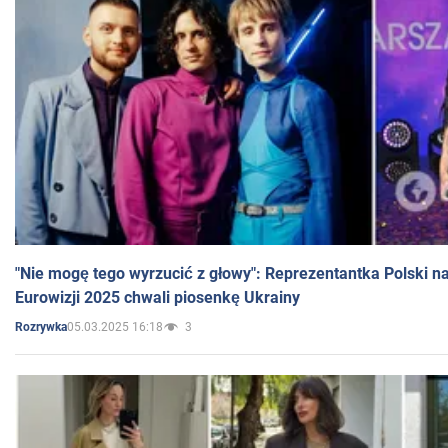
"Nie mogę tego wyrzucić z głowy": Reprezentantka Polski n
Eurowizji 2025 chwali piosenkę Ukrainy
05.03.2025 16:18
3
Rozrywka