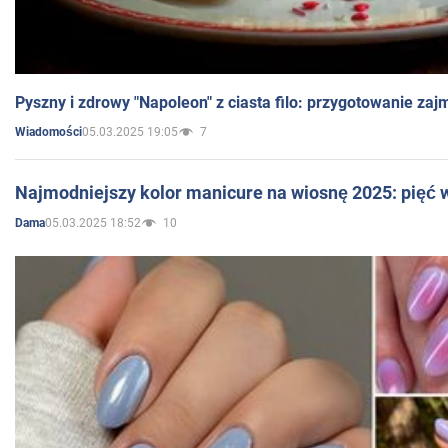
Pyszny i zdrowy "Napoleon" z ciasta filo: przygotowanie zaj
05.03.2025 19:05
7
Wiadomości
Najmodniejszy kolor manicure na wiosnę 2025: pięć
05.03.2025 18:52
10
Dama