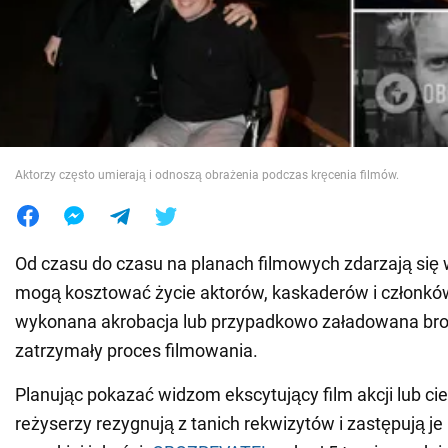
Wojna na Ukrainie
Świat
Jedzenie
Aktorzy często umierają i odnoszą obrażenia podczas kręcenia filmów.
Od czasu do czasu na planach filmowych zdarzają się 
mogą kosztować życie aktorów, kaskaderów i członków
wykonana akrobacja lub przypadkowo załadowana broń
zatrzymały proces filmowania.
Planując pokazać widzom ekscytujący film akcji lub c
reżyserzy rezygnują z tanich rekwizytów i zastępują je