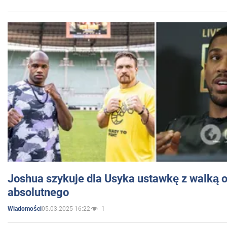
Joshua szykuje dla Usyka ustawkę z walką o 
absolutnego
05.03.2025 16:22
1
Wiadomości