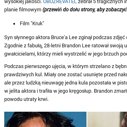
wysokiej jakości.
OBOZREVATEL
zebrał 5 tragicznych 
planie filmowym
(przewiń do dołu strony, aby zobaczyć
Film "Kruk"
Syn słynnego aktora Bruce'a Lee zginął podczas zdjęć d
Zgodnie z fabułą, 28-letni Brandon Lee ratował swoją
gwałcicielami, którzy mieli wystrzelić w jego brzuch poc
Podczas pierwszego ujęcia, w którym strzelano z bębn
prawdziwych kul. Miały one zostać usunięte przed nak
ale przez ludzką nieuwagę jedna kula pozostała w pist
w jelita aktora i trafiła w jego kręgosłup. Brandon zmarł
powodu utraty krwi.