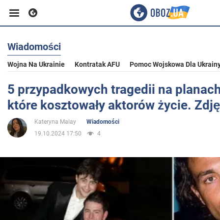
Wiadomości
Biznes
Wojna Na Ukrainie
Kontratak AFU
Pomoc Wojskowa Dla Ukrain
Sport
5 przypadkowych tragedii na planac
które kosztowały aktorów życie. Zdję
Rozrywka
Kateryna Malay
Wiadomości
19.10.2024 17:50
4
Życie
Polityka
Społeczeństwo