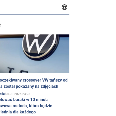
i
 oczekiwany crossover VW tańszy od
a został pokazany na zdjęciach
05.03.2025 23:23
ości
otować buraki w 10 minut:
awowa metoda, która będzie
iednia dla każdego