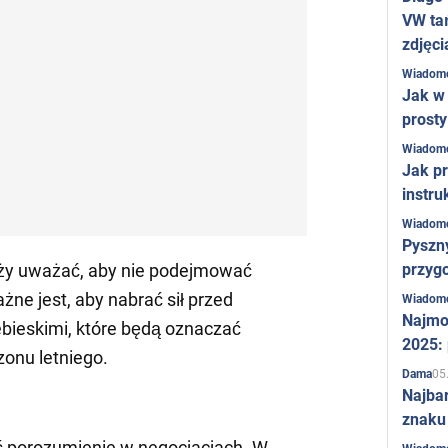
VW ta
zdjęci
Wiadom
Jak w 
prost
Wiadom
Jak pr
instru
Wiadom
Pyszny
przygo
eży uważać, aby nie podejmować
ne jest, aby nabrać sił przed
Wiadom
Najmo
bieskimi, które będą oznaczać
2025:
onu letniego.
05
Dama
Najba
znaku
ć porozumienie w negocjacjach. W