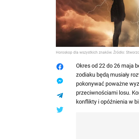
Horoskop dla wszystkich znaków. Źródło: Stworzo
Okres od 22 do 26 maja bę
zodiaku będą musiały ro
pokonywać poważne wyzwa
przeciwnościami losu. Ko
konflikty i opóźnienia w b