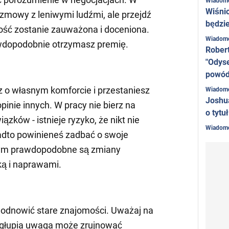
Wiadom
Wiśni
ozmowy z leniwymi ludźmi, ale przejdź
będzie
ość zostanie zauważona i doceniona.
Wiadom
wdopodobnie otrzymasz premię.
Rober
"Odyse
powó
 o własnym komforcie i przestaniesz
Wiadom
Joshu
inie innych. W pracy nie bierz na
o tytu
zków - istnieje ryzyko, że nikt nie
Wiadom
adto powinieneś zadbać o swoje
tym prawdopodobne są zmiany
ą i naprawami.
 odnowić stare znajomości. Uważaj na
 głupia uwaga może zrujnować