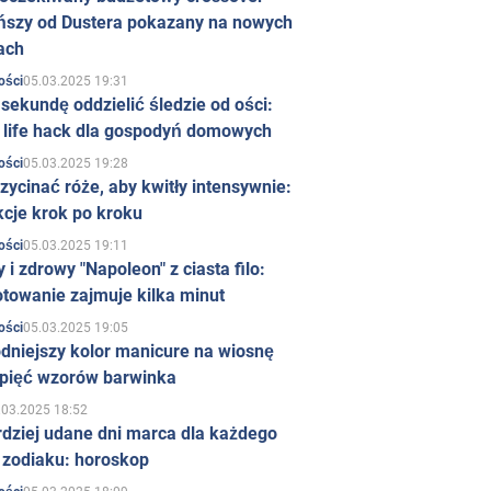
ńszy od Dustera pokazany na nowych
ach
05.03.2025 19:31
ości
sekundę oddzielić śledzie od ości:
y life hack dla gospodyń domowych
05.03.2025 19:28
ości
zycinać róże, aby kwitły intensywnie:
kcje krok po kroku
05.03.2025 19:11
ości
 i zdrowy "Napoleon" z ciasta filo:
towanie zajmuje kilka minut
05.03.2025 19:05
ości
dniejszy kolor manicure na wiosnę
 pięć wzorów barwinka
.03.2025 18:52
rdziej udane dni marca dla każdego
 zodiaku: horoskop