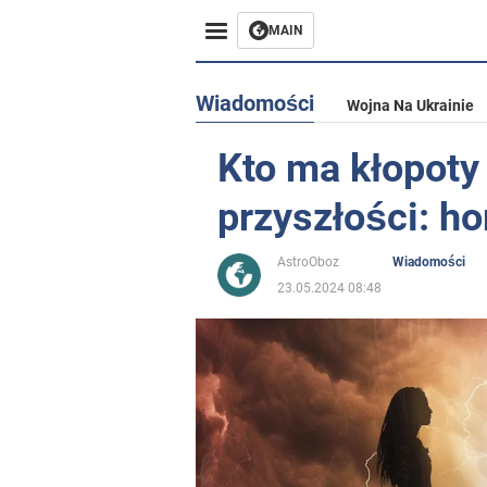
MAIN
Wiadomości
Wojna Na Ukrainie
Kto ma kłopoty 
przyszłości: h
AstroOboz
Wiadomości
23.05.2024 08:48