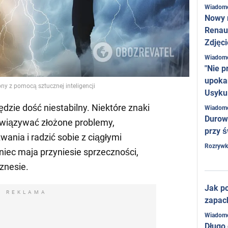
Wiadom
Nowy 
Renaul
Zdjęci
Wiadom
"Nie p
upoka
ny z pomocą sztucznej inteligencji
Usyku
dzie dość niestabilny. Niektóre znaki
Wiadom
Durow
związywać złożone problemy,
przy ś
nia i radzić sobie z ciągłymi
Rozrywk
niec maja przyniesie sprzeczności,
iznesie.
Jak po
REKLAMA
zapac
Wiadom
Długo