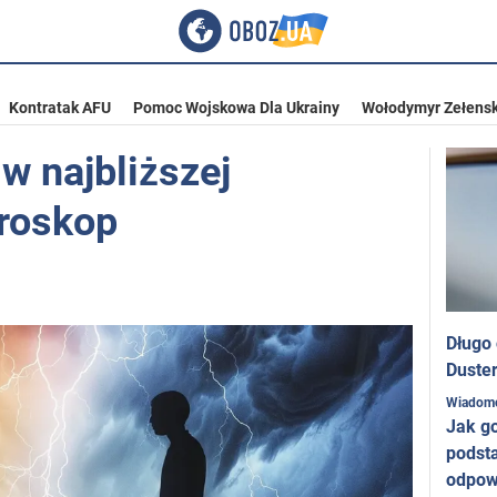
Kontratak AFU
Pomoc Wojskowa Dla Ukrainy
Wołodymyr Zełensk
w najbliższej
oroskop
Długo
Duster
Wiadom
Jak g
podst
odpow