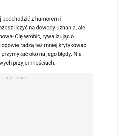
ej podchodzić z humorem i
esz liczyć na dowody uznania, ale
bował Cię wrobić, rywalizując o
ologowie radzą też mniej krytykować
i przymykać oko na jego błędy. Nie
wych przyjemnościach.
REKLAMA