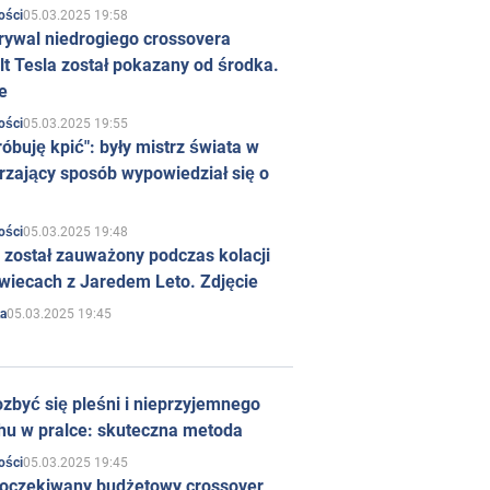
05.03.2025 19:58
ości
rywal niedrogiego crossovera
t Tesla został pokazany od środka.
e
05.03.2025 19:55
ości
róbuję kpić": były mistrz świata w
rzający sposób wypowiedział się o
05.03.2025 19:48
ości
 został zauważony podczas kolacji
wiecach z Jaredem Leto. Zdjęcie
05.03.2025 19:45
a
zbyć się pleśni i nieprzyjemnego
hu w pralce: skuteczna metoda
05.03.2025 19:45
ości
 oczekiwany budżetowy crossover