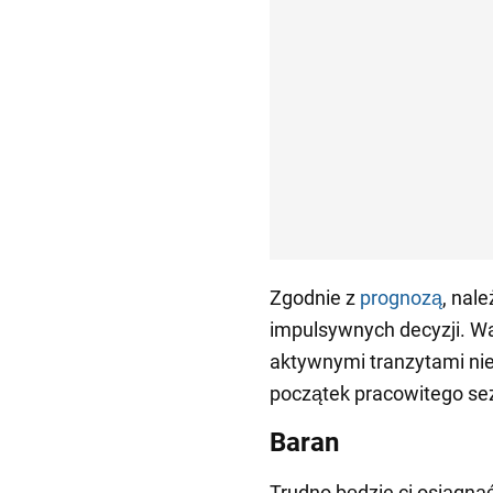
Zgodnie z
prognozą
, nal
impulsywnych decyzji. Waż
aktywnymi tranzytami nie
początek pracowitego sez
Baran
Trudno będzie ci osiągną