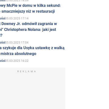
05.03.2025 18:09
ości
owy McPie w domu w kilka sekund:
 smaczniejszy niż w restauracji
05.03.2025 17:14
ości
t Downey Jr. odmówił zagrania w
i" Christophera Nolana: jaki jest
d?
05.03.2025 17:04
ości
a szykuje dla Usyka ustawkę z walką
ł mistrza absolutnego
05.03.2025 16:22
ości
REKLAMA