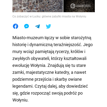
Co zobaczyć w Łucku: główne zabytki miasta na Wołyniu
Miasto-muzeum łączy w sobie starożytną
historię i dynamiczną teraźniejszość. Jego
mury wciąż pamiętają rycerzy, królów i
zwykłych obywateli, którzy kształtowali
ewolucję Wołynia. Znajdują się tu stare
zamki, majestatyczne katedry, a nawet
podziemne przejścia i skarby owiane
legendami. Czytaj dalej, aby dowiedzieć
się, gdzie rozpocząć swoją podróż po
Wołyniu.