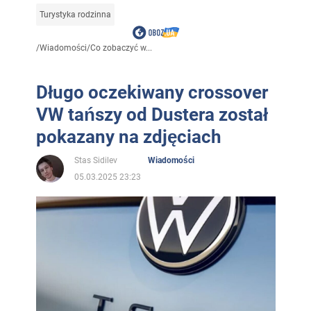
Turystyka rodzinna
/
Wiadomości
/
Co zobaczyć w...
Długo oczekiwany crossover
VW tańszy od Dustera został
pokazany na zdjęciach
Stas Sidilev
Wiadomości
05.03.2025 23:23