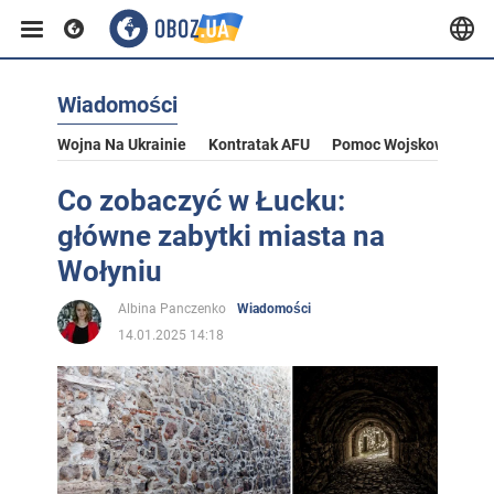
Wiadomości
Wojna Na Ukrainie
Kontratak AFU
Pomoc Wojskowa Dla U
Co zobaczyć w Łucku:
główne zabytki miasta na
Wołyniu
Albina Panczenko
Wiadomości
14.01.2025 14:18