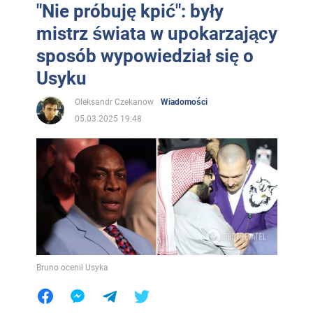
"Nie próbuję kpić": były
mistrz świata w upokarzający
sposób wypowiedział się o
Usyku
Oleksandr Czekanow
Wiadomości
05.03.2025 19:48
Bruno ocenił Usyka