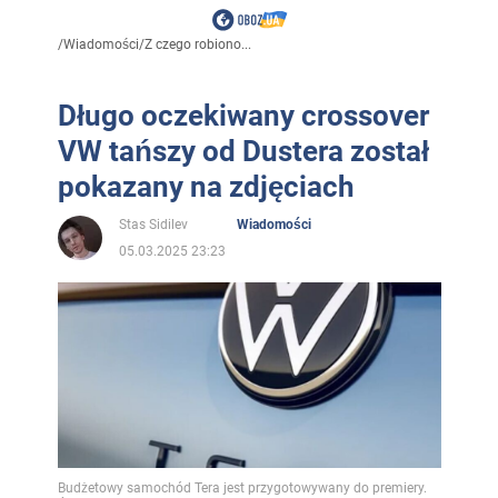
/
Wiadomości
/
Z czego robiono...
Długo oczekiwany crossover
VW tańszy od Dustera został
pokazany na zdjęciach
Stas Sidilev
Wiadomości
05.03.2025 23:23
Budżetowy samochód Tera jest przygotowywany do premiery.