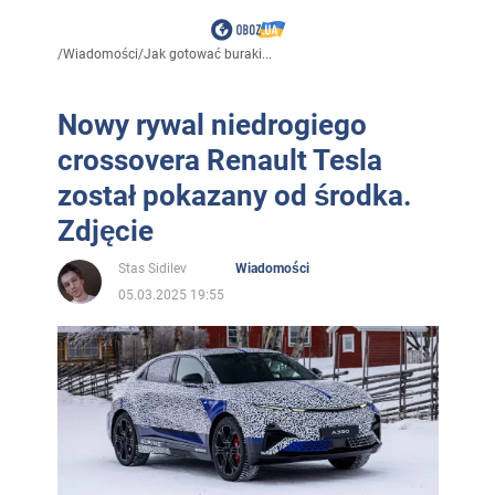
/
Wiadomości
/
Jak gotować buraki...
Nowy rywal niedrogiego
crossovera Renault Tesla
został pokazany od środka.
Zdjęcie
Stas Sidilev
Wiadomości
05.03.2025 19:55