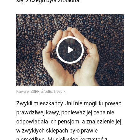
się, z czego była zrobiona.
Play
Video
Zwykli mieszkańcy Unii nie mogli kupować
prawdziwej kawy, ponieważ jej cena nie
odpowiadała ich pensjom, a znalezienie jej
w zwykłych sklepach było prawie
niemożliwe. Musieli więc korzystać z