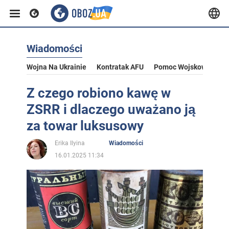
Wiadomości
Wojna Na Ukrainie
Kontratak AFU
Pomoc Wojskowa Dla U
Z czego robiono kawę w
ZSRR i dlaczego uważano ją
za towar luksusowy
Erika Ilyina
Wiadomości
16.01.2025 11:34