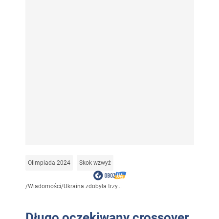
Olimpiada 2024
Skok wzwyż
/
Wiadomości
/
Ukraina zdobyła trzy...
Długo oczekiwany crossover