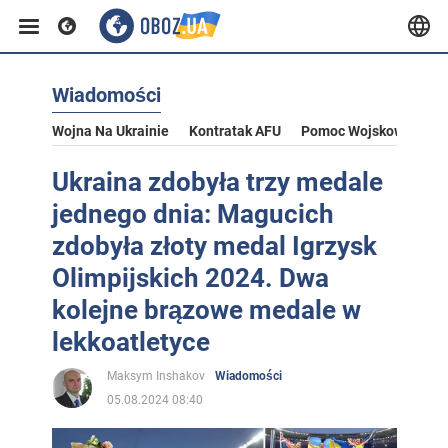
Wiadomości
Wojna Na Ukrainie
Kontratak AFU
Pomoc Wojskowa Dla U
Ukraina zdobyła trzy medale
jednego dnia: Magucich
zdobyła złoty medal Igrzysk
Olimpijskich 2024. Dwa
kolejne brązowe medale w
lekkoatletyce
Maksym Inshakov
Wiadomości
05.08.2024 08:40