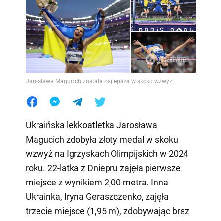
Jarosława Magucich została najlepsza w skoku wzwyż
Ukraińska lekkoatletka Jarosława
Magucich zdobyła złoty medal w skoku
wzwyż na Igrzyskach Olimpijskich w 2024
roku. 22-latka z Dniepru zajęła pierwsze
miejsce z wynikiem 2,00 metra. Inna
Ukrainka, Iryna Geraszczenko, zajęła
trzecie miejsce (1,95 m), zdobywając brąz