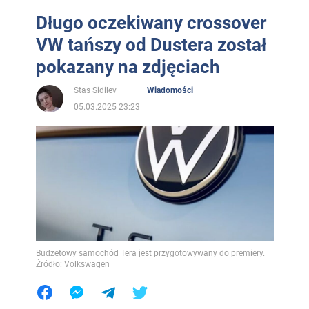
Długo oczekiwany crossover
VW tańszy od Dustera został
pokazany na zdjęciach
Stas Sidilev
Wiadomości
05.03.2025 23:23
Budżetowy samochód Tera jest przygotowywany do premiery.
Źródło: Volkswagen