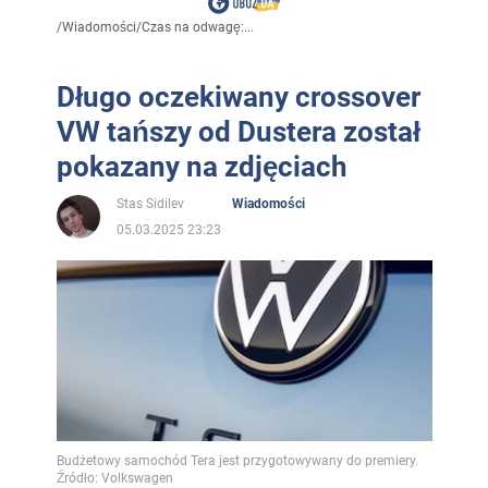
/
Wiadomości
/
Czas na odwagę:...
Długo oczekiwany crossover
VW tańszy od Dustera został
pokazany na zdjęciach
Stas Sidilev
Wiadomości
05.03.2025 23:23
Budżetowy samochód Tera jest przygotowywany do premiery.
Źródło: Volkswagen