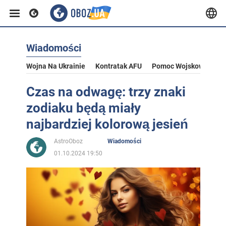
Wiadomości
Wojna Na Ukrainie
Kontratak AFU
Pomoc Wojskowa Dla U
Czas na odwagę: trzy znaki
zodiaku będą miały
najbardziej kolorową jesień
AstroOboz
Wiadomości
01.10.2024 19:50