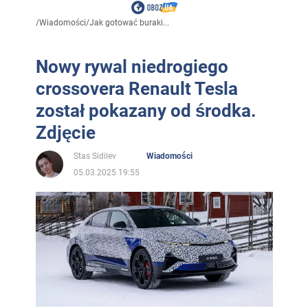
/
Wiadomości
/
Jak gotować buraki...
Nowy rywal niedrogiego
crossovera Renault Tesla
został pokazany od środka.
Zdjęcie
Stas Sidilev
Wiadomości
05.03.2025 19:55