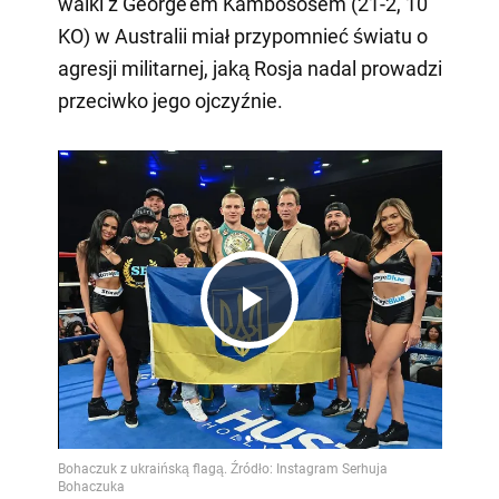
walki z George'em Kambososem (21-2, 10
KO) w Australii miał przypomnieć światu o
agresji militarnej, jaką Rosja nadal prowadzi
przeciwko jego ojczyźnie.
Play
Video