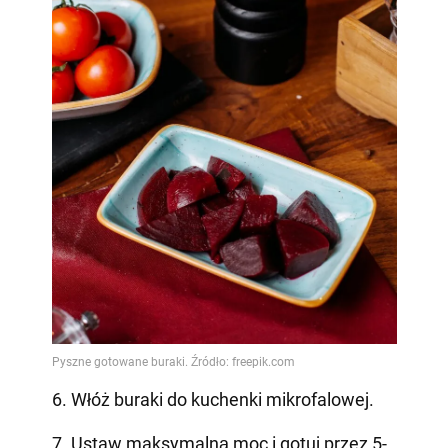
6. Włóż buraki do kuchenki mikrofalowej.
7. Ustaw maksymalną moc i gotuj przez 5-