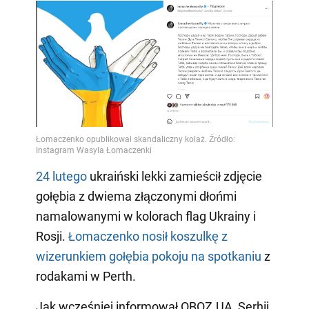
24 lutego
ukraiński lekki zamieścił zdjęcie
gołębia z dwiema złączonymi dłońmi
namalowanymi w kolorach flag Ukrainy i
Rosji.
Łomaczenko nosił koszulkę z
wizerunkiem gołębia pokoju na spotkaniu
z
rodakami w Perth.
Jak wcześniej informował OBOZ.UA, Serhij