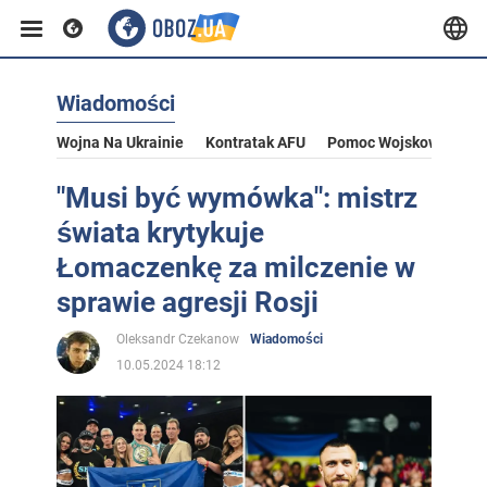
Wiadomości
Wojna Na Ukrainie
Kontratak AFU
Pomoc Wojskowa Dla U
"Musi być wymówka": mistrz
świata krytykuje
Łomaczenkę za milczenie w
sprawie agresji Rosji
Oleksandr Czekanow
Wiadomości
10.05.2024 18:12