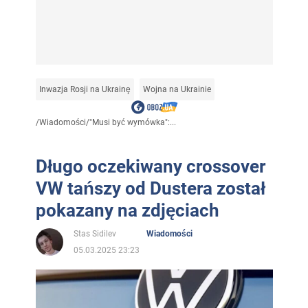
Inwazja Rosji na Ukrainę
Wojna na Ukrainie
/
Wiadomości
/
"Musi być wymówka":...
Długo oczekiwany crossover
VW tańszy od Dustera został
pokazany na zdjęciach
Stas Sidilev
Wiadomości
05.03.2025 23:23