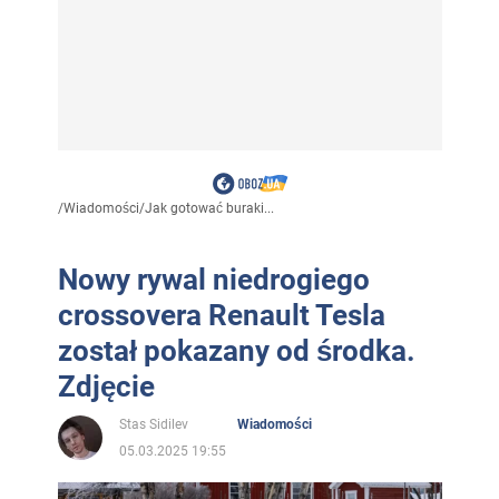
/
Wiadomości
/
Jak gotować buraki...
Nowy rywal niedrogiego
crossovera Renault Tesla
został pokazany od środka.
Zdjęcie
Stas Sidilev
Wiadomości
05.03.2025 19:55