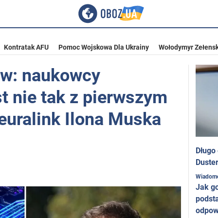
Kontratak AFU
Pomoc Wojskowa Dla Ukrainy
Wołodymyr Zełensk
w: naukowcy
st nie tak z pierwszym
euralink Ilona Muska
Długo
Duster
Wiadom
Jak g
podst
odpow