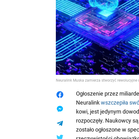
Neuralink Muska zamierza stworzyć rewolucyjne u
Ogłoszenie przez miliarde
Neuralink
wszczepiła sw
kowi, jest jedynym dowode
rozpoczęły. Naukowcy są 
zostało ogłoszone w specj
rzeczywistości obowiązko