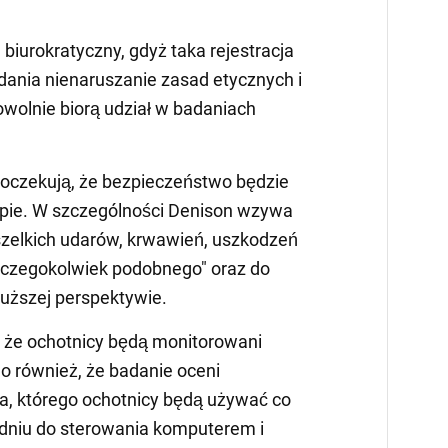
 biurokratyczny, gdyż taka rejestracja
ania nienaruszanie zasad etycznych i
owolnie biorą udział w badaniach
 oczekują, że bezpieczeństwo będzie
apie. W szczególności Denison wzywa
szelkich udarów, krwawień, uszkodzeń
 czegokolwiek podobnego" oraz do
łuższej perspektywie.
 że ochotnicy będą monitorowani
no również, że badanie oceni
a, którego ochotnicy będą używać co
odniu do sterowania komputerem i