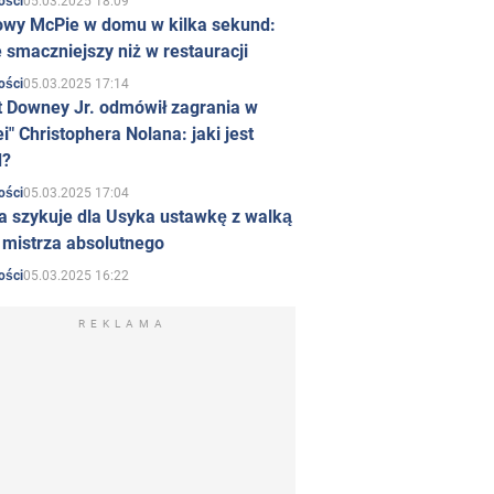
05.03.2025 18:09
ości
owy McPie w domu w kilka sekund:
 smaczniejszy niż w restauracji
05.03.2025 17:14
ości
t Downey Jr. odmówił zagrania w
i" Christophera Nolana: jaki jest
d?
05.03.2025 17:04
ości
a szykuje dla Usyka ustawkę z walką
ł mistrza absolutnego
05.03.2025 16:22
ości
REKLAMA