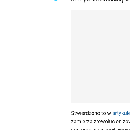
Stwierdzono to w
artykul
zamierza zrewolucjonizow
rzekomo wszczepił swoje