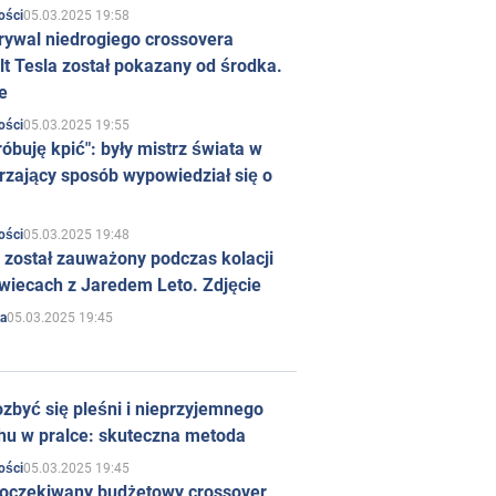
05.03.2025 19:58
ości
rywal niedrogiego crossovera
t Tesla został pokazany od środka.
e
05.03.2025 19:55
ości
róbuję kpić": były mistrz świata w
rzający sposób wypowiedział się o
05.03.2025 19:48
ości
 został zauważony podczas kolacji
wiecach z Jaredem Leto. Zdjęcie
05.03.2025 19:45
a
zbyć się pleśni i nieprzyjemnego
hu w pralce: skuteczna metoda
05.03.2025 19:45
ości
 oczekiwany budżetowy crossover