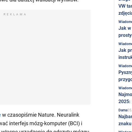
VW ta
zdjęci
REKLAMA
Wiadom
Jak w 
prost
Wiadom
Jak pr
instru
Wiadom
Pyszny
przygo
Wiadom
Najmo
2025:
05
Dama
e
w czasopiśmie Nature. Neuralink
Najba
ać interfejs mózg-komputer (BCI) i
znaku
 własne urządzenie do odczytu mózgu