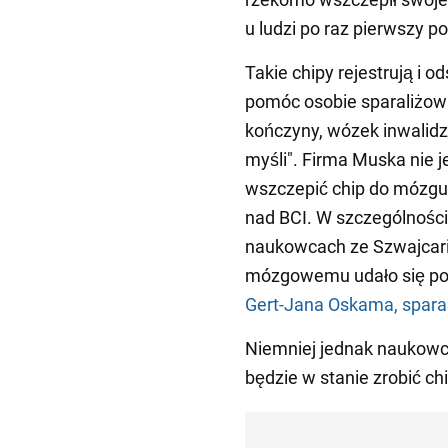
u ludzi po raz pierwszy p
Takie chipy rejestrują i
pomóc osobie sparaliżow
kończyny, wózek inwalidzk
myśli". Firma Muska nie j
wszczepić chip do mózgu c
nad BCI. W szczególnośc
naukowcach ze Szwajcarii
mózgowemu udało się pos
Gert-Jana Oskama, sparal
Niemniej jednak naukowcy
będzie w stanie zrobić ch