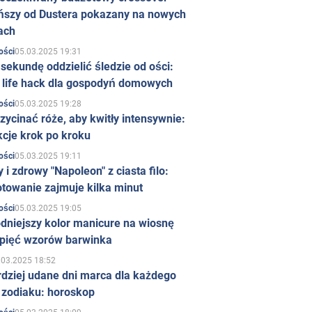
ńszy od Dustera pokazany na nowych
ach
05.03.2025 19:31
ości
sekundę oddzielić śledzie od ości:
y life hack dla gospodyń domowych
05.03.2025 19:28
ości
zycinać róże, aby kwitły intensywnie:
kcje krok po kroku
05.03.2025 19:11
ości
 i zdrowy "Napoleon" z ciasta filo:
towanie zajmuje kilka minut
05.03.2025 19:05
ości
dniejszy kolor manicure na wiosnę
 pięć wzorów barwinka
.03.2025 18:52
rdziej udane dni marca dla każdego
 zodiaku: horoskop