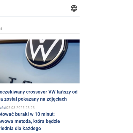
i
 oczekiwany crossover VW tańszy od
a został pokazany na zdjęciach
05.03.2025 23:23
ości
otować buraki w 10 minut:
awowa metoda, która będzie
iednia dla każdego