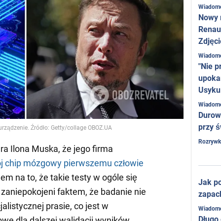
Wiadom
Nowy 
Renaul
Zdjęci
Wiadom
"Nie p
upoka
Usyku
Wiadom
Durow
przy ś
rządzenie. Źródło: Getty/collage OBOZ.UA
Rozrywk
ra Ilona Muska, że jego firma
ój chip mózgowy pierwszemu człowie
m na to, że takie testy w ogóle się
Jak po
zaniepokojeni faktem, że badanie nie
zapac
alistycznej prasie, co jest w
Wiadom
Długo
we dla dalszej walidacji wyników.