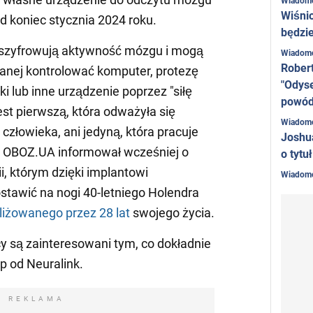
Wiadom
Wiśni
od koniec stycznia 2024 roku.
będzie
 odszyfrowują aktywność mózgu i mogą
Wiadom
Rober
anej kontrolować komputer, protezę
"Odyse
i lub inne urządzenie poprzez "siłę
powó
est pierwszą, która odważyła się
Wiadom
złowieka, ani jedyną, która pracuje
Joshu
i OBOZ.UA informował wcześniej o
o tytu
, którym dzięki implantowi
Wiadom
tawić na nogi 40-letniego Holendra
iżowanego przez 28 lat
swojego życia.
 są zainteresowani tym, co dokładnie
ip od Neuralink.
REKLAMA