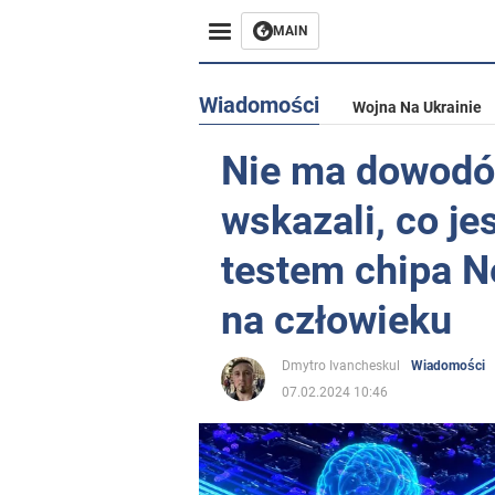
MAIN
Wiadomości
Wojna Na Ukrainie
Nie ma dowodó
wskazali, co je
testem chipa N
na człowieku
Dmytro Ivancheskul
Wiadomości
07.02.2024 10:46