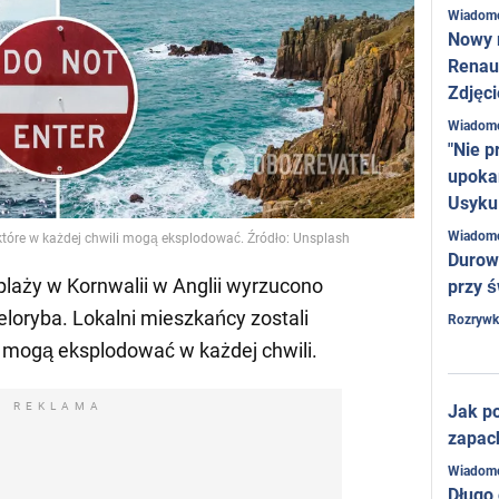
Wiadom
Nowy 
Renaul
Zdjęci
Wiadom
"Nie p
upoka
Usyku
Wiadom
 które w każdej chwili mogą eksplodować. Źródło: Unsplash
Durow
plaży w Kornwalii w Anglii wyrzucono
przy ś
oryba. Lokalni mieszkańcy zostali
Rozrywk
 mogą eksplodować w każdej chwili.
REKLAMA
Jak po
zapac
Wiadom
Długo