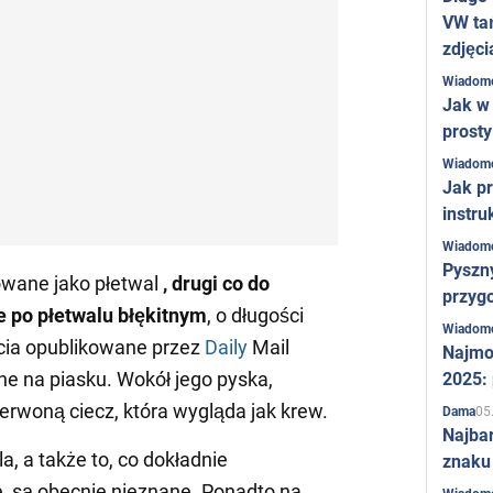
VW ta
zdjęci
Wiadom
Jak w 
prost
Wiadom
Jak pr
instru
Wiadom
Pyszny
kowane jako płetwal
, drugi co do
przygo
e po płetwalu błękitnym
, o długości
Wiadom
ęcia opublikowane przez
Daily
Mail
Najmo
ne na piasku. Wokół jego pyska,
2025:
erwoną ciecz, która wygląda jak krew.
05
Dama
Najba
a, a także to, co dokładnie
znaku
 są obecnie nieznane. Ponadto na