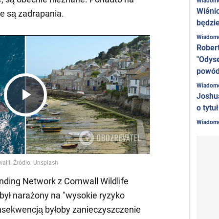
Wiadom
Wiśni
e są zadrapania.
będzie
Wiadom
Rober
"Odyse
powó
Wiadom
Joshu
Play
o tytu
Wiadom
Video
nding Network z Cornwall Wildlife
 był narażony na "wysokie ryzyko
konsekwencją byłoby zanieczyszczenie