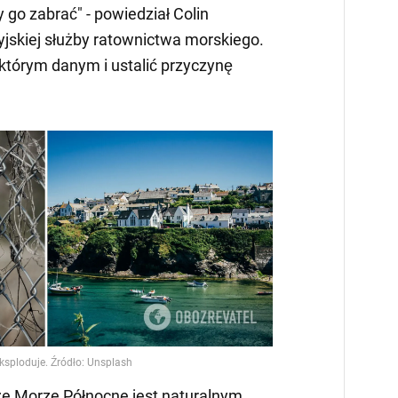
go zabrać" - powiedział Colin
yjskiej służby ratownictwa morskiego.
ektórym danym i ustalić przyczynę
że Morze Północne jest naturalnym