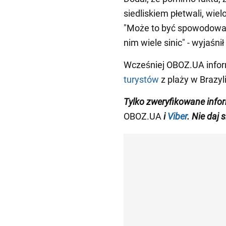
siedliskiem płetwali, wie
"Może to być spowodowan
nim wiele sinic" - wyjaśni
Wcześniej OBOZ.UA inform
turystów
z plaży w Brazyli
Tylko
zweryfikowane info
OBOZ.UA
i
Viber
. Nie daj 