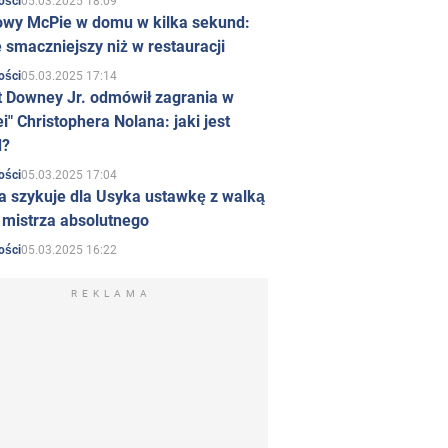
05.03.2025 18:09
ości
owy McPie w domu w kilka sekund:
 smaczniejszy niż w restauracji
05.03.2025 17:14
ości
t Downey Jr. odmówił zagrania w
i" Christophera Nolana: jaki jest
d?
05.03.2025 17:04
ości
a szykuje dla Usyka ustawkę z walką
ł mistrza absolutnego
05.03.2025 16:22
ości
REKLAMA