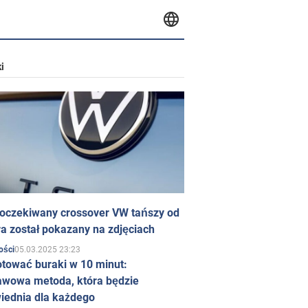
i
 oczekiwany crossover VW tańszy od
a został pokazany na zdjęciach
05.03.2025 23:23
ości
otować buraki w 10 minut:
awowa metoda, która będzie
iednia dla każdego