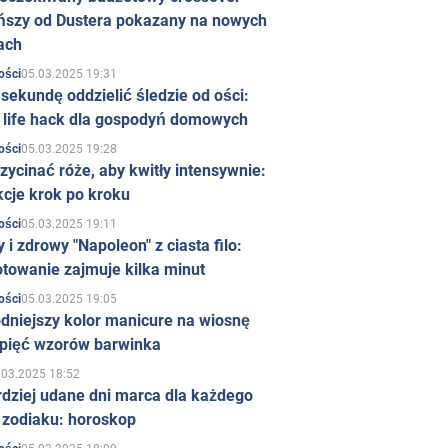
ńszy od Dustera pokazany na nowych
ach
05.03.2025 19:31
ości
sekundę oddzielić śledzie od ości:
y life hack dla gospodyń domowych
05.03.2025 19:28
ości
zycinać róże, aby kwitły intensywnie:
kcje krok po kroku
05.03.2025 19:11
ości
 i zdrowy "Napoleon" z ciasta filo:
towanie zajmuje kilka minut
05.03.2025 19:05
ości
dniejszy kolor manicure na wiosnę
 pięć wzorów barwinka
.03.2025 18:52
rdziej udane dni marca dla każdego
 zodiaku: horoskop