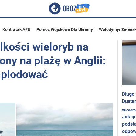
Kontratak AFU
Pomoc Wojskowa Dla Ukrainy
Wołodymyr Zełensk
lkości wieloryb na
ony na plażę w Anglii:
splodować
Długo
Duster
Wiadom
Jak g
podst
odpow