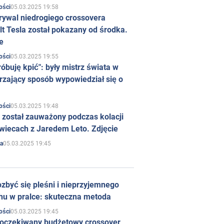
05.03.2025 19:58
ości
rywal niedrogiego crossovera
t Tesla został pokazany od środka.
e
05.03.2025 19:55
ości
róbuję kpić": były mistrz świata w
rzający sposób wypowiedział się o
05.03.2025 19:48
ości
 został zauważony podczas kolacji
wiecach z Jaredem Leto. Zdjęcie
05.03.2025 19:45
a
zbyć się pleśni i nieprzyjemnego
hu w pralce: skuteczna metoda
05.03.2025 19:45
ości
 oczekiwany budżetowy crossover