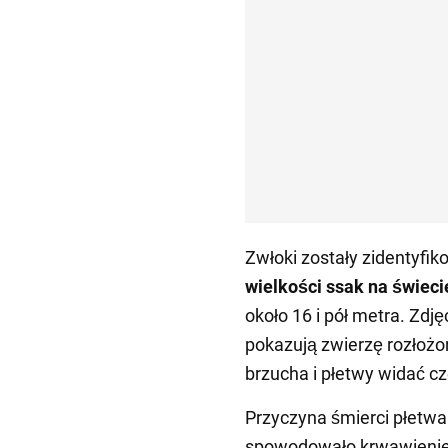
Zwłoki zostały zidentyfi
wielkości ssak na świeci
około 16 i pół metra. Zdj
pokazują zwierzę rozłożo
brzucha i płetwy widać cz
Przyczyna śmierci płetwal
spowodowało krwawienie,