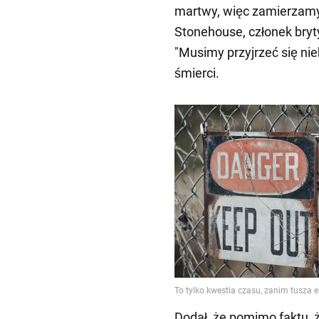
martwy, więc zamierzamy 
Stonehouse, członek bryt
"Musimy przyjrzeć się ni
śmierci.
Dodał, że pomimo faktu, 