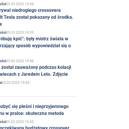
05.03.2025 19:58
ości
rywal niedrogiego crossovera
t Tesla został pokazany od środka.
e
05.03.2025 19:55
ości
róbuję kpić": były mistrz świata w
rzający sposób wypowiedział się o
05.03.2025 19:48
ości
 został zauważony podczas kolacji
wiecach z Jaredem Leto. Zdjęcie
05.03.2025 19:45
a
zbyć się pleśni i nieprzyjemnego
hu w pralce: skuteczna metoda
05.03.2025 19:45
ości
 oczekiwany budżetowy crossover