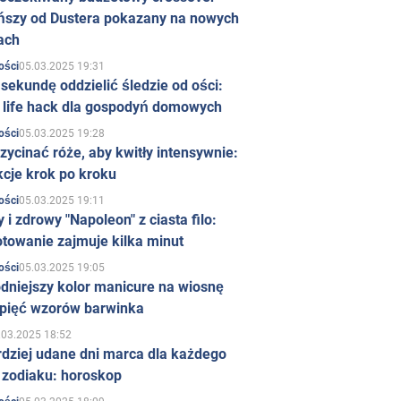
ńszy od Dustera pokazany na nowych
ach
05.03.2025 19:31
ości
sekundę oddzielić śledzie od ości:
y life hack dla gospodyń domowych
05.03.2025 19:28
ości
zycinać róże, aby kwitły intensywnie:
kcje krok po kroku
05.03.2025 19:11
ości
 i zdrowy "Napoleon" z ciasta filo:
towanie zajmuje kilka minut
05.03.2025 19:05
ości
dniejszy kolor manicure na wiosnę
 pięć wzorów barwinka
.03.2025 18:52
rdziej udane dni marca dla każdego
 zodiaku: horoskop