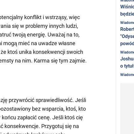
Wiadom
Wiśni
będzie
tencjalny konflikt i wstrząsy, więc
Wiadom
ania się w problemy innych ludzi,
Rober
atruć twoją energię. Uważaj na to,
"Odyse
ni mogą mieć na uwadze własne
powó
ę, że ktoś unika konsekwencji swoich
Wiadom
Joshu
 zemsty na nim. Karma się tym zajmie.
o tytu
Wiadom
ję przywrócić sprawiedliwość. Jeśli
pozostawiony bez wsparcia, ktoś, kto
 końcu zapłacić cenę. Jeśli ktoś cię
ć konsekwencje. Przygotuj się na