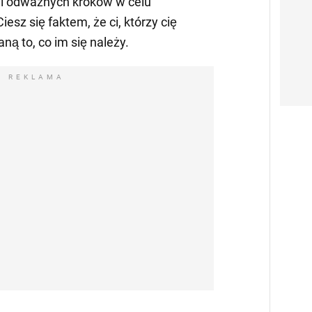
i odważnych kroków w celu
sz się faktem, że ci, którzy cię
ną to, co im się należy.
REKLAMA