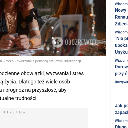
Wiadom
Nowy 
Renaul
Zdjęci
Wiadom
"Nie p
upoka
Usyku
Wiadom
. Źródło: Stworzone z pomocą sztucznej inteligencji
Durow
odzienne obowiązki, wyzwania i stres
przy ś
ią życia. Dlatego też wiele osób
Rozrywk
 i prognoz na przyszłość, aby
ualne trudności.
Jak po
zapac
REKLAMA
Wiadom
Długo