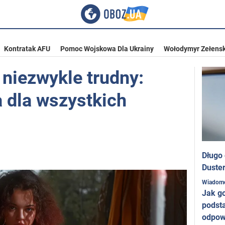
Kontratak AFU
Pomoc Wojskowa Dla Ukrainy
Wołodymyr Zełensk
 niezwykle trudny:
a dla wszystkich
Długo
Duster
Wiadom
Jak g
podst
odpow