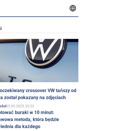
i
 oczekiwany crossover VW tańszy od
a został pokazany na zdjęciach
05.03.2025 23:23
ości
otować buraki w 10 minut:
awowa metoda, która będzie
iednia dla każdego