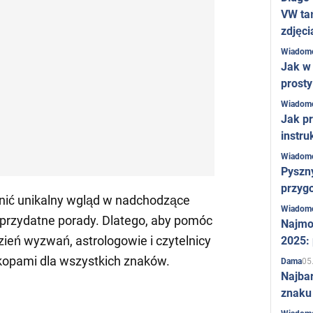
VW ta
zdjęci
Wiadom
Jak w 
prost
Wiadom
Jak pr
instru
Wiadom
Pyszny
przygo
nić unikalny wgląd w nadchodzące
Wiadom
przydatne porady. Dlatego, aby pomóc
Najmo
zień wyzwań, astrologowie i czytelnicy
2025:
kopami dla wszystkich znaków.
05
Dama
Najba
znaku