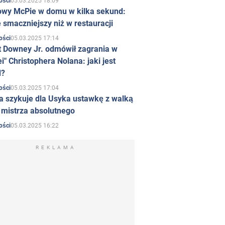
05.03.2025 18:09
ości
owy McPie w domu w kilka sekund:
 smaczniejszy niż w restauracji
05.03.2025 17:14
ości
t Downey Jr. odmówił zagrania w
i" Christophera Nolana: jaki jest
d?
05.03.2025 17:04
ości
a szykuje dla Usyka ustawkę z walką
ł mistrza absolutnego
05.03.2025 16:22
ości
REKLAMA