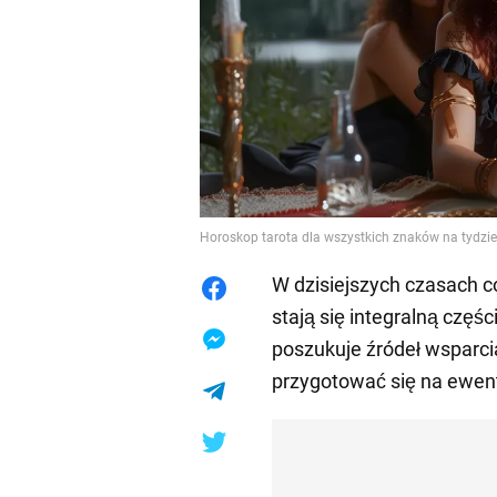
Horoskop tarota dla wszystkich znaków na tydzień
W dzisiejszych czasach c
stają się integralną częśc
poszukuje źródeł wsparcia
przygotować się na ewent