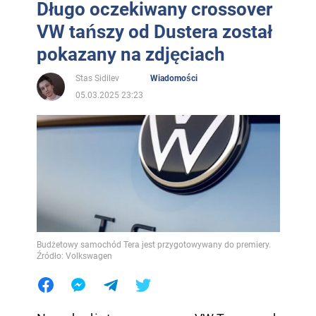
Długo oczekiwany crossover
VW tańszy od Dustera został
pokazany na zdjęciach
Stas Sidilev
Wiadomości
05.03.2025 23:23
Budżetowy samochód Tera jest przygotowywany do premiery.
Źródło: Volkswagen