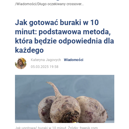
/
Wiadomości
/
Długo oczekiwany crossover...
Jak gotować buraki w 10
minut: podstawowa metoda,
która będzie odpowiednia dla
każdego
Kateryna Jagovych
Wiadomości
05.03.2025 19:58
Jak ugotować buraki w 10 minut. Źródło: freepik.com