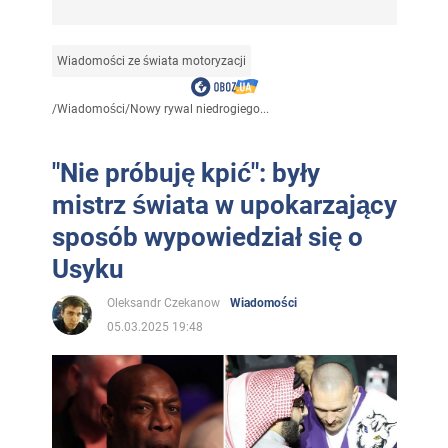
Wiadomości ze świata motoryzacji
/
Wiadomości
/
Nowy rywal niedrogiego...
"Nie próbuję kpić": były
mistrz świata w upokarzający
sposób wypowiedział się o
Usyku
Oleksandr Czekanow
Wiadomości
05.03.2025 19:48