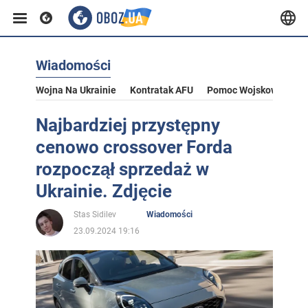
Wiadomości
Wojna Na Ukrainie
Kontratak AFU
Pomoc Wojskowa Dla U
Najbardziej przystępny
cenowo crossover Forda
rozpoczął sprzedaż w
Ukrainie. Zdjęcie
Stas Sidilev
Wiadomości
23.09.2024 19:16