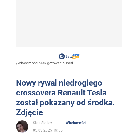
/
Wiadomości
/
Jak gotować buraki...
Nowy rywal niedrogiego
crossovera Renault Tesla
został pokazany od środka.
Zdjęcie
Stas Sidilev
Wiadomości
05.03.2025 19:55