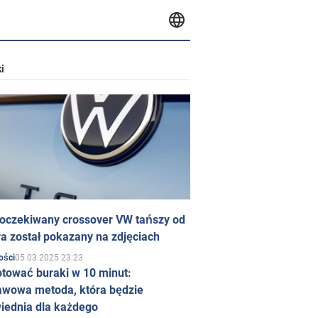
i
 oczekiwany crossover VW tańszy od
a został pokazany na zdjęciach
05.03.2025 23:23
ości
otować buraki w 10 minut:
awowa metoda, która będzie
iednia dla każdego