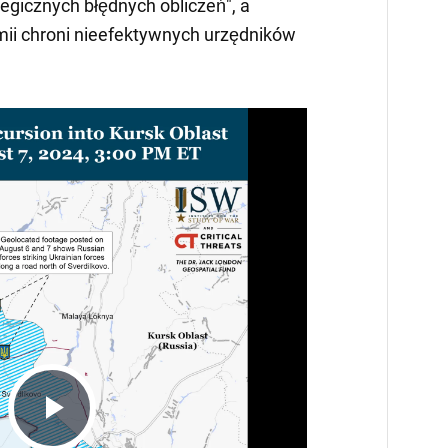
egicznych błędnych obliczeń", a
mii chroni nieefektywnych urzędników
Play