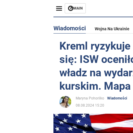
MAIN
Wiadomości
Wojna Na Ukrainie
Kreml ryzykuj
się: ISW ocenił
władz na wydar
kurskim. Mapa
Maryna Pohorilko
Wiadomości
08.08.2024 15:20