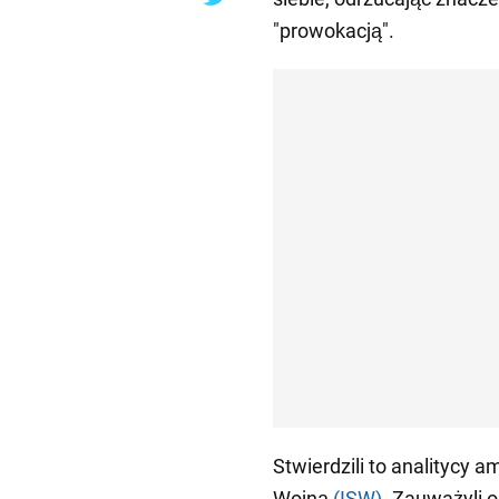
"prowokacją".
Stwierdzili to analitycy 
Wojną
(ISW)
. Zauważyli o