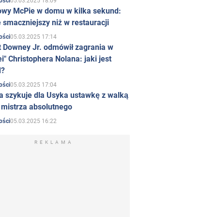
05.03.2025 18:09
ości
owy McPie w domu w kilka sekund:
 smaczniejszy niż w restauracji
05.03.2025 17:14
ości
t Downey Jr. odmówił zagrania w
i" Christophera Nolana: jaki jest
d?
05.03.2025 17:04
ości
a szykuje dla Usyka ustawkę z walką
ł mistrza absolutnego
05.03.2025 16:22
ości
REKLAMA