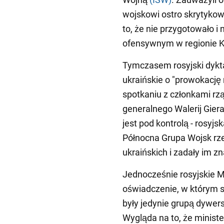
wojskowi ostro skrytyko
to, że nie przygotowało i
ofensywnym w regionie K
Tymczasem rosyjski dyktat
ukraińskie o "prowokację 
spotkaniu z członkami rzą
generalnego Walerij Gier
jest pod kontrolą - rosyj
Północna Grupa Wojsk rz
ukraińskich i zadały im zn
Jednocześnie rosyjskie M
oświadczenie, w którym st
były jedynie grupą dywer
Wygląda na to, że minist