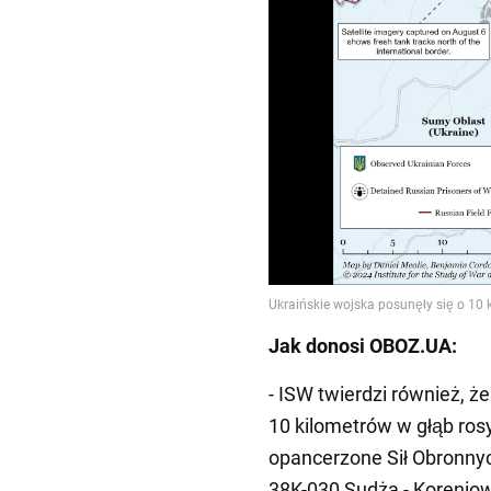
Jak donosi OBOZ.UA:
- ISW twierdzi również, ż
10 kilometrów w głąb ros
opancerzone Sił Obronnyc
38K-030 Sudża - Korenio