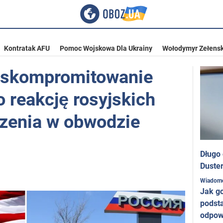
Kontratak AFU
Pomoc Wojskowa Dla Ukrainy
Wołodymyr Zełensk
e skompromitowanie
o reakcję rosyjskich
zenia w obwodzie
Długo
Duster
Wiadom
Jak g
podst
odpow