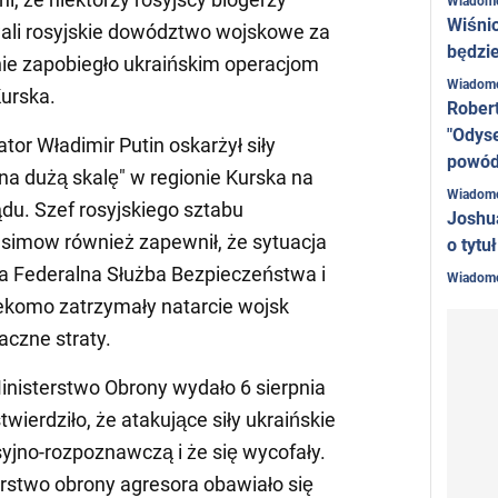
Wiadom
Wiśni
wali rosyjskie dowództwo wojskowe za
będzie
 nie zapobiegło ukraińskim operacjom
Wiadom
urska.
Rober
"Odyse
or Władimir Putin oskarżył siły
powó
na dużą skalę" w regionie Kurska na
Wiadom
du. Szef rosyjskiego sztabu
Joshu
asimow również zapewnił, że sytuacja
o tytu
ska Federalna Służba Bezpieczeństwa i
Wiadom
ekomo zatrzymały natarcie wojsk
aczne straty.
inisterstwo Obrony wydało 6 sierpnia
wierdziło, że atakujące siły ukraińskie
syjno-rozpoznawczą i że się wycofały.
erstwo obrony agresora obawiało się