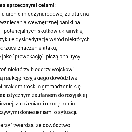
ma sprzecznymi celami
:
na arenie międzynarodowej za atak na
ć wzniecania wewnętrznej paniki na
 i potencjalnych skutków ukraińskiej
yzykuje dyskredytację wśród niektórych
odrzuca znaczenie ataku,
 jako "prowokację", piszą analitycy.
eń niektórzy blogerzy wojskowi
ną reakcję rosyjskiego dowództwa
i brakiem troski o gromadzenie się
erealistycznym zaufaniem do rosyjskiej
nicznej, założeniami o zmęczeniu
łszywymi doniesieniami o sytuacji.
gerzy" twierdzą, że dowództwo