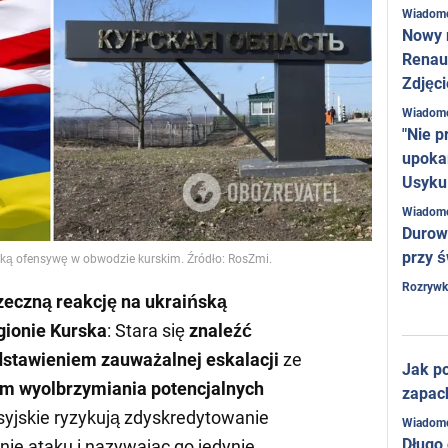
Wiadom
Nowy 
Renaul
Zdjęci
Wiadom
"Nie p
upoka
Usyku
Wiadom
Durow
przy ś
ską ofensywę w obwodzie kurskim. Źródło: RosZmі.
Rozrywk
zeczną reakcję na ukraińską
gionie Kurska
: Stara się
znaleźć
stawieniem zauważalnej eskalacji
ze
Jak po
m wyolbrzymiania potencjalnych
zapac
syjskie ryzykują zdyskredytowanie
Wiadom
Długo
nie ataku i nazywając go jedynie