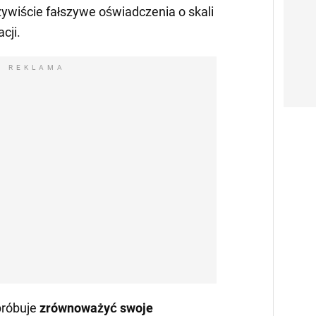
zywiście fałszywe oświadczenia o skali
acji.
REKLAMA
próbuje
zrównoważyć swoje