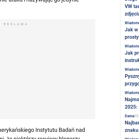
VW ta
zdjęci
Wiadom
REKLAMA
Jak w 
prost
Wiadom
Jak pr
instru
Wiadom
Pyszny
przygo
Wiadom
Najmo
2025:
05
Dama
Najba
amerykańskiego Instytutu Badań nad
znaku
ni, że niektórzy rosyjscy blogerzy