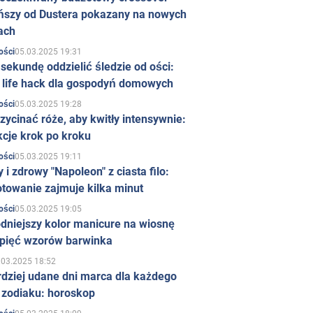
ńszy od Dustera pokazany na nowych
ach
05.03.2025 19:31
ości
sekundę oddzielić śledzie od ości:
y life hack dla gospodyń domowych
05.03.2025 19:28
ości
zycinać róże, aby kwitły intensywnie:
kcje krok po kroku
05.03.2025 19:11
ości
 i zdrowy "Napoleon" z ciasta filo:
towanie zajmuje kilka minut
05.03.2025 19:05
ości
dniejszy kolor manicure na wiosnę
 pięć wzorów barwinka
.03.2025 18:52
rdziej udane dni marca dla każdego
 zodiaku: horoskop