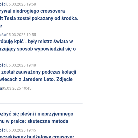
05.03.2025 19:58
ości
rywal niedrogiego crossovera
t Tesla został pokazany od środka.
e
05.03.2025 19:55
ości
róbuję kpić": były mistrz świata w
rzający sposób wypowiedział się o
05.03.2025 19:48
ości
 został zauważony podczas kolacji
wiecach z Jaredem Leto. Zdjęcie
05.03.2025 19:45
a
zbyć się pleśni i nieprzyjemnego
hu w pralce: skuteczna metoda
05.03.2025 19:45
ości
 oczekiwany budżetowy crossover