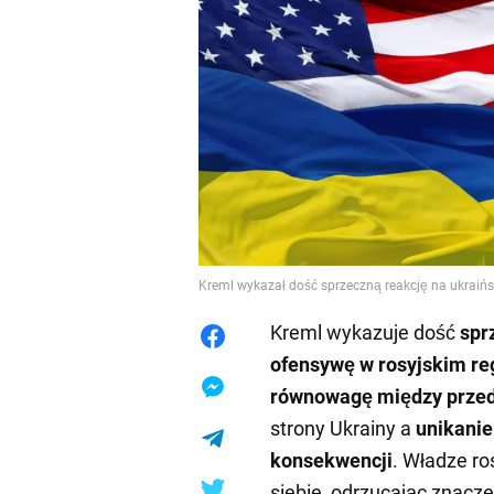
Kreml wykazał dość sprzeczną reakcję na ukraiń
Kreml wykazuje dość
spr
ofensywę w rosyjskim re
równowagę między przed
strony Ukrainy a
unikanie
konsekwencji
. Władze ro
siebie, odrzucając znacze