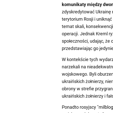
komunikaty między dwo
zdyskredytować Ukrainę 
terytorium Rosji i unikną
temat skali, konsekwencji
operacji. Jednak Kreml r
społeczności, udając, że 
przedstawiając go jedynie
W kontekście tych wydarz
narzekali na nieadekwat
wojskowego. Byli oburzen
ukraińskich żołnierzy, ni
obrony w strefie przygra
ukraińskich żołnierzy i fa
Ponadto rosyjscy "milblo