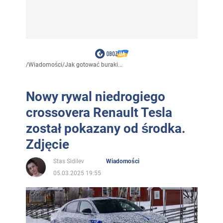
/
Wiadomości
/
Jak gotować buraki...
Nowy rywal niedrogiego
crossovera Renault Tesla
został pokazany od środka.
Zdjęcie
Stas Sidilev
Wiadomości
05.03.2025 19:55