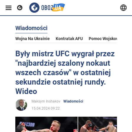
Wiadomości
Wojna Na Ukrainie
Kontratak AFU
Pomoc Wojskowa Dla U
Były mistrz UFC wygrał przez
"najbardziej szalony nokaut
wszech czasów" w ostatniej
sekundzie ostatniej rundy.
Wideo
Maksym Inshakov
Wiadomości
15.04.2024 09:22