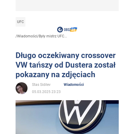
UFC
/
Wiadomości
/
Były mistrz UFC...
Długo oczekiwany crossover
VW tańszy od Dustera został
pokazany na zdjęciach
Stas Sidilev
Wiadomości
05.03.2025 23:23