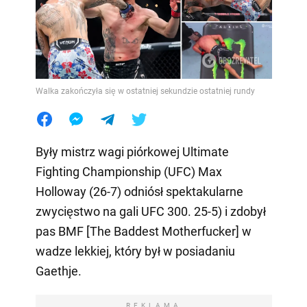
Walka zakończyła się w ostatniej sekundzie ostatniej rundy
Były mistrz wagi piórkowej Ultimate
Fighting Championship (UFC) Max
Holloway (26-7) odniósł spektakularne
zwycięstwo na gali UFC 300. 25-5) i zdobył
pas BMF [The Baddest Motherfucker] w
wadze lekkiej, który był w posiadaniu
Gaethje.
REKLAMA