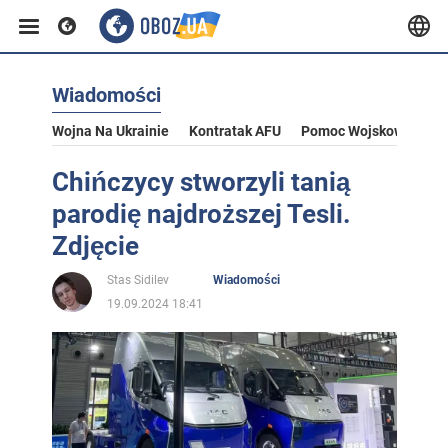
Wiadomości
Wojna Na Ukrainie
Kontratak AFU
Pomoc Wojskowa Dla U
Chińczycy stworzyli tanią
parodię najdroższej Tesli.
Zdjęcie
Stas Sidilev
Wiadomości
19.09.2024 18:41