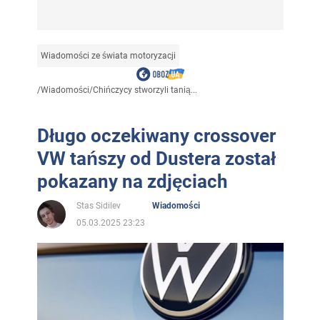
Wiadomości ze świata motoryzacji
/
Wiadomości
/
Chińczycy stworzyli tanią...
Długo oczekiwany crossover
VW tańszy od Dustera został
pokazany na zdjęciach
Stas Sidilev
Wiadomości
05.03.2025 23:23