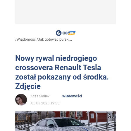
/
Wiadomości
/
Jak gotować buraki...
Nowy rywal niedrogiego
crossovera Renault Tesla
został pokazany od środka.
Zdjęcie
Stas Sidilev
Wiadomości
05.03.2025 19:55