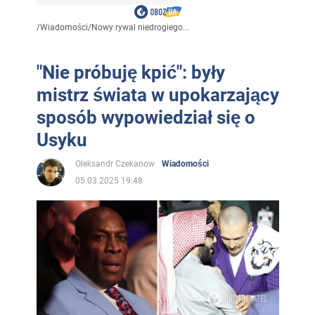
/
Wiadomości
/
Nowy rywal niedrogiego...
"Nie próbuję kpić": były
mistrz świata w upokarzający
sposób wypowiedział się o
Usyku
Oleksandr Czekanow
Wiadomości
05.03.2025 19:48