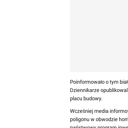
Poinformowało o tym bia
Dziennikarze opublikowali
placu budowy.
Wcześniej media informo
poligonu w obwodzie hom
państwowy program inwes