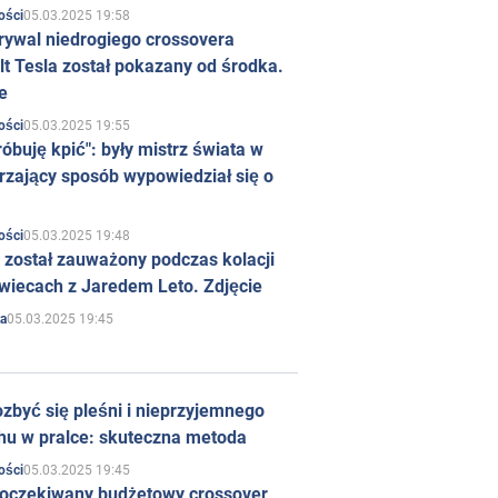
05.03.2025 19:58
ości
rywal niedrogiego crossovera
t Tesla został pokazany od środka.
e
05.03.2025 19:55
ości
róbuję kpić": były mistrz świata w
rzający sposób wypowiedział się o
05.03.2025 19:48
ości
 został zauważony podczas kolacji
wiecach z Jaredem Leto. Zdjęcie
05.03.2025 19:45
a
zbyć się pleśni i nieprzyjemnego
hu w pralce: skuteczna metoda
05.03.2025 19:45
ości
 oczekiwany budżetowy crossover