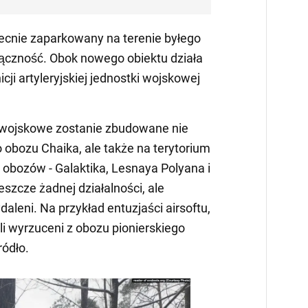
ecnie zaparkowany na terenie byłego
 łączność. Obok nowego obiektu działa
ji artyleryjskiej jednostki wojskowej
 wojskowe zostanie zbudowane nie
o obozu Chaika, ale także na terytorium
obozów - Galaktika, Lesnaya Polyana i
eszcze żadnej działalności, ale
ydaleni. Na przykład entuzjaści airsoftu,
ali wyrzuceni z obozu pionierskiego
ródło.