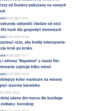
ńszy od Dustera pokazany na nowych
ach
05.03.2025 19:31
ości
sekundę oddzielić śledzie od ości:
y life hack dla gospodyń domowych
05.03.2025 19:28
ości
zycinać róże, aby kwitły intensywnie:
kcje krok po kroku
05.03.2025 19:11
ości
 i zdrowy "Napoleon" z ciasta filo:
towanie zajmuje kilka minut
05.03.2025 19:05
ości
dniejszy kolor manicure na wiosnę
 pięć wzorów barwinka
.03.2025 18:52
rdziej udane dni marca dla każdego
 zodiaku: horoskop