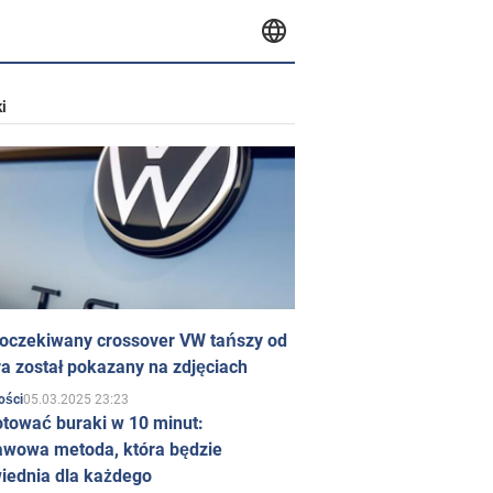
i
 oczekiwany crossover VW tańszy od
a został pokazany na zdjęciach
05.03.2025 23:23
ości
otować buraki w 10 minut:
awowa metoda, która będzie
iednia dla każdego