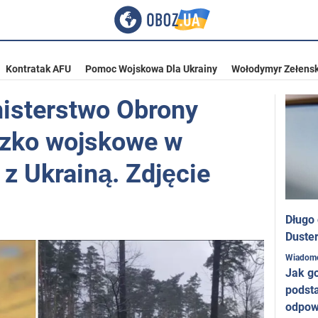
Kontratak AFU
Pomoc Wojskowa Dla Ukrainy
Wołodymyr Zełensk
nisterstwo Obrony
czko wojskowe w
 z Ukrainą. Zdjęcie
Długo
Duster
Wiadom
Jak g
podst
odpow