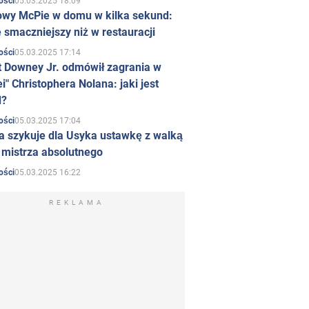
05.03.2025 18:09
ości
owy McPie w domu w kilka sekund:
 smaczniejszy niż w restauracji
05.03.2025 17:14
ości
t Downey Jr. odmówił zagrania w
i" Christophera Nolana: jaki jest
d?
05.03.2025 17:04
ości
a szykuje dla Usyka ustawkę z walką
ł mistrza absolutnego
05.03.2025 16:22
ości
REKLAMA