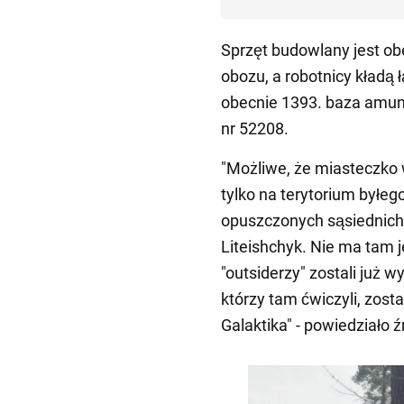
Sprzęt budowlany jest ob
obozu, a robotnicy kładą
obecnie 1393. baza amunic
nr 52208.
"Możliwe, że miasteczko
tylko na terytorium byłeg
opuszczonych sąsiednich 
Liteishchyk. Nie ma tam j
"outsiderzy" zostali już w
którzy tam ćwiczyli, zost
Galaktika" - powiedziało ź