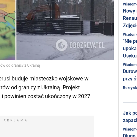
Wiadom
Nowy 
Renaul
Zdjęci
Wiadom
"Nie p
upoka
Usyku
Wiadom
ów od granicy z Ukrainą
Durow
łorusi buduje miasteczko wojskowe w
przy ś
rów od granicy z Ukrainą. Projekt
Rozrywk
u i powinien zostać ukończony w 2027
Jak po
zapac
REKLAMA
Wiadom
Długo