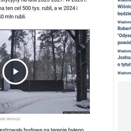
Wiadom
Wiśni
ten cel 500 tys. rubli, a w 2024 i
będzie
0 mln rubli.
Wiadom
Rober
"Odyse
powó
Wiadom
Joshu
o tytu
Wiadom
Play
Video
ejestrowały budowę na terenie byłego