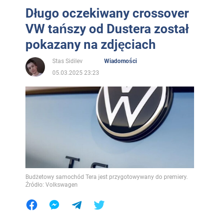
Długo oczekiwany crossover
VW tańszy od Dustera został
pokazany na zdjęciach
Stas Sidilev
Wiadomości
05.03.2025 23:23
Budżetowy samochód Tera jest przygotowywany do premiery.
Źródło: Volkswagen