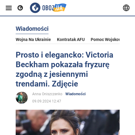
Wiadomości
Wojna Na Ukrainie
Kontratak AFU
Pomoc Wojskowa Dla U
Prosto i elegancko: Victoria
Beckham pokazała fryzurę
zgodną z jesiennymi
trendami. Zdjęcie
Anna Oniszczenko
Wiadomości
09.09.2024 12:47