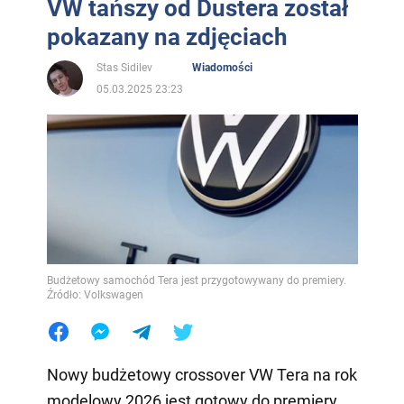
VW tańszy od Dustera został
pokazany na zdjęciach
Stas Sidilev
Wiadomości
05.03.2025 23:23
Budżetowy samochód Tera jest przygotowywany do premiery.
Źródło: Volkswagen
Nowy budżetowy crossover VW Tera na rok
modelowy 2026 jest gotowy do premiery.