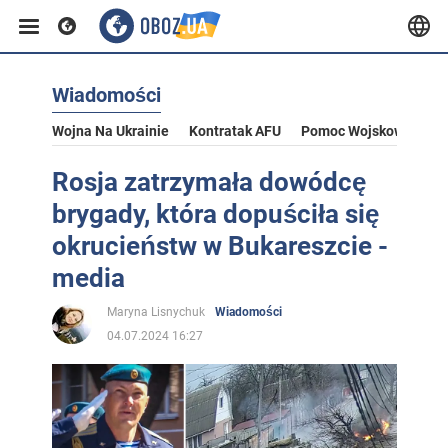
Wiadomości
Wojna Na Ukrainie
Kontratak AFU
Pomoc Wojskowa Dla U
Rosja zatrzymała dowódcę
brygady, która dopuściła się
okrucieństw w Bukareszcie -
media
Maryna Lisnychuk
Wiadomości
04.07.2024 16:27