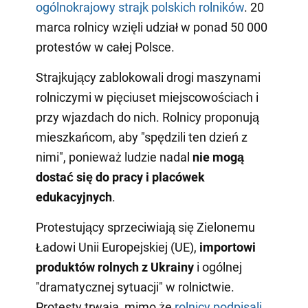
ogólnokrajowy strajk polskich rolników
. 20
marca rolnicy wzięli udział w ponad 50 000
protestów w całej Polsce.
Strajkujący zablokowali drogi maszynami
rolniczymi w pięciuset miejscowościach i
przy wjazdach do nich. Rolnicy proponują
mieszkańcom, aby "spędzili ten dzień z
nimi", ponieważ ludzie nadal
nie mogą
dostać się do pracy i placówek
edukacyjnych
.
Protestujący sprzeciwiają się Zielonemu
Ładowi Unii Europejskiej (UE),
importowi
produktów rolnych z Ukrainy
i ogólnej
"dramatycznej sytuacji" w rolnictwie.
Protesty trwają, mimo że
rolnicy podpisali