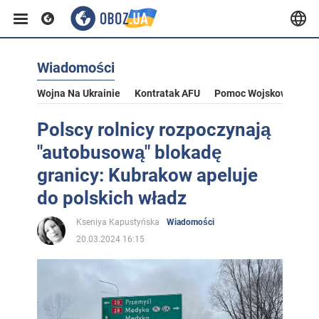
Wiadomości
Wojna Na Ukrainie
Kontratak AFU
Pomoc Wojskowa Dla U
Polscy rolnicy rozpoczynają
"autobusową" blokadę
granicy: Kubrakow apeluje
do polskich władz
Kseniya Kapustyńska
Wiadomości
20.03.2024 16:15