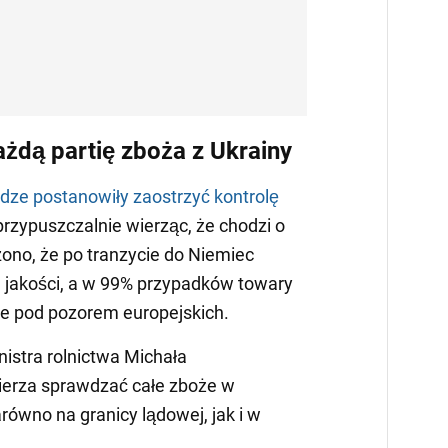
żdą partię zboża z Ukrainy
adze postanowiły zaostrzyć kontrolę
rzypuszczalnie wierząc, że chodzi o
zono, że po tranzycie do Niemiec
łej jakości, a w 99% przypadków towary
ale pod pozorem europejskich.
istra rolnictwa Michała
ierza sprawdzać całe zboże w
arówno na granicy lądowej, jak i w