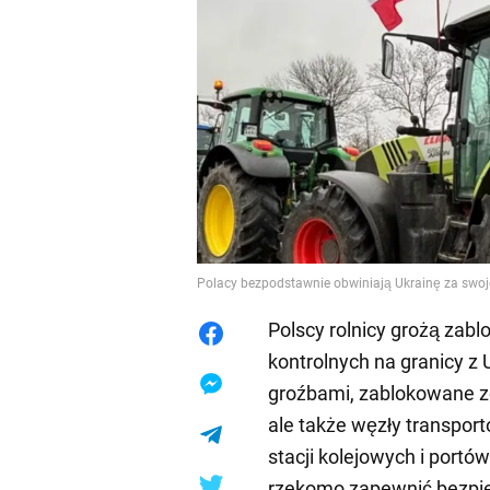
Polacy bezpodstawnie obwiniają Ukrainę za swo
Polscy rolnicy grożą za
kontrolnych na granicy z 
groźbami, zablokowane zo
ale także węzły transpor
stacji kolejowych i portó
rzekomo zapewnić bezpi