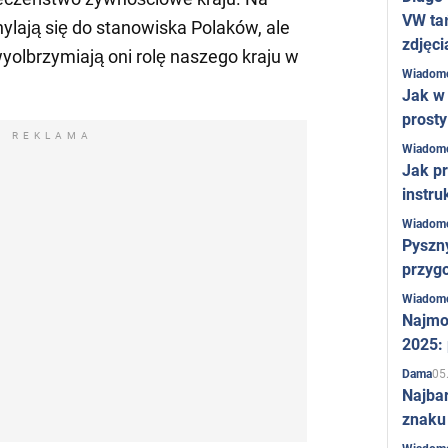
VW ta
ylają się do stanowiska Polaków, ale
zdjęci
yolbrzymiają oni rolę naszego kraju w
Wiadom
Jak w 
prost
REKLAMA
Wiadom
Jak pr
instru
Wiadom
Pyszny
przygo
Wiadom
Najmo
2025:
05
Dama
Najba
znaku