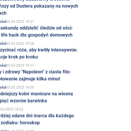
ńszy od Dustera pokazany na nowych
ach
05.03.2025 19:31
ości
sekundę oddzielić śledzie od ości:
y life hack dla gospodyń domowych
05.03.2025 19:28
ości
zycinać róże, aby kwitły intensywnie:
kcje krok po kroku
05.03.2025 19:11
ości
 i zdrowy "Napoleon" z ciasta filo:
towanie zajmuje kilka minut
05.03.2025 19:05
ości
dniejszy kolor manicure na wiosnę
 pięć wzorów barwinka
.03.2025 18:52
rdziej udane dni marca dla każdego
 zodiaku: horoskop