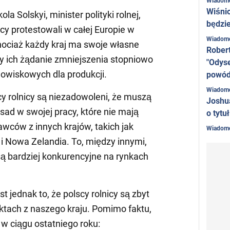
Wiadom
Wiśni
la Solskyi, minister polityki rolnej,
będzie
icy protestowali w całej Europie w
Wiadom
chociaż każdy kraj ma swoje własne
Rober
zy ich żądanie zmniejszenia stopniowo
"Odyse
wiskowych dla produkcji.
powó
Wiadom
cy rolnicy są niezadowoleni, że muszą
Joshu
ad w swojej pracy, które nie mają
o tytu
wców z innych krajów, takich jak
Wiadom
 i Nowa Zelandia. To, między innymi,
są bardziej konkurencyjne na rynkach
t jednak to, że polscy rolnicy są zbyt
tach z naszego kraju. Pomimo faktu,
 w ciągu ostatniego roku: