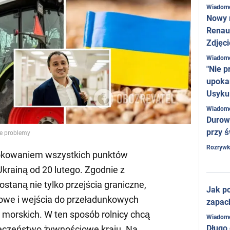
Wiadom
Nowy 
Renaul
Zdjęci
Wiadom
"Nie p
upoka
Usyku
Wiadom
Durow
przy ś
je problemy
Rozrywk
blokowaniem wszystkich punktów
Ukrainą od 20 lutego. Zgodnie z
staną nie tylko przejścia graniczne,
Jak po
towe i wejścia do przeładunkowych
zapac
w morskich. W ten sposób rolnicy chcą
Wiadom
Długo
eczeństwo żywnościowe kraju. Na