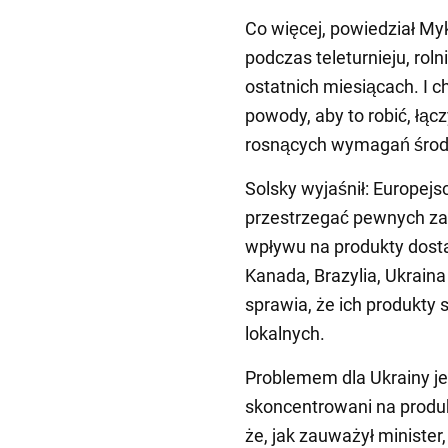
Co więcej, powiedział Myko
podczas teleturnieju, roln
ostatnich miesiącach. I 
powody, aby to robić, łąc
rosnących wymagań środo
Solsky wyjaśnił: Europejs
przestrzegać pewnych zas
wpływu na produkty dosta
Kanada, Brazylia, Ukraina
sprawia, że ich produkty 
lokalnych.
Problemem dla Ukrainy jes
skoncentrowani na produk
że, jak zauważył minister,