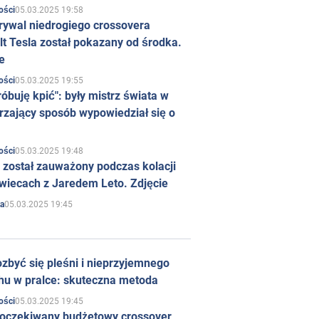
05.03.2025 19:58
ości
rywal niedrogiego crossovera
t Tesla został pokazany od środka.
e
05.03.2025 19:55
ości
róbuję kpić": były mistrz świata w
rzający sposób wypowiedział się o
05.03.2025 19:48
ości
 został zauważony podczas kolacji
wiecach z Jaredem Leto. Zdjęcie
05.03.2025 19:45
a
zbyć się pleśni i nieprzyjemnego
hu w pralce: skuteczna metoda
05.03.2025 19:45
ości
 oczekiwany budżetowy crossover