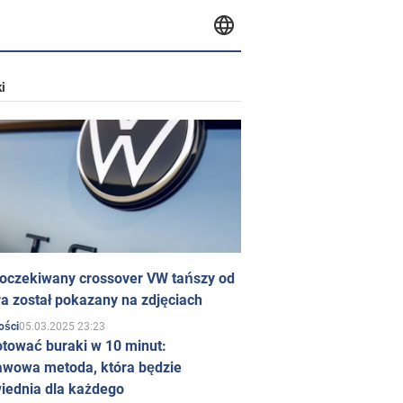
i
 oczekiwany crossover VW tańszy od
a został pokazany na zdjęciach
05.03.2025 23:23
ości
otować buraki w 10 minut:
awowa metoda, która będzie
iednia dla każdego