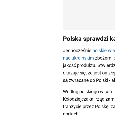
Polska sprawdzi ka
Jednocześnie
polskie wł
nad ukraińskim
zbożem, p
jakość produktu. Stwierd
okazuje się, że jest on z
są zwracane do Polski - 
Według polskiego wicemin
Kołodziejczaka, rząd zam
tranzycie przez Polskę, z
portach.