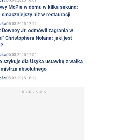
05.03.2025 18:09
ości
owy McPie w domu w kilka sekund:
 smaczniejszy niż w restauracji
05.03.2025 17:14
ości
t Downey Jr. odmówił zagrania w
i" Christophera Nolana: jaki jest
d?
05.03.2025 17:04
ości
a szykuje dla Usyka ustawkę z walką
ł mistrza absolutnego
05.03.2025 16:22
ości
REKLAMA