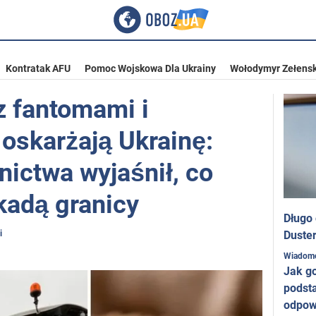
Kontratak AFU
Pomoc Wojskowa Dla Ukrainy
Wołodymyr Zełensk
z fantomami i
oskarżają Ukrainę:
lnictwa wyjaśnił, co
okadą granicy
Długo
i
Duster
Wiadom
Jak g
podst
odpow