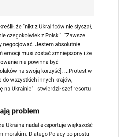
ślił, że "nikt z Ukraińców nie słyszał,
nie czegokolwiek z Polski". "Zawsze
y negocjować. Jestem absolutnie
eń emocji musi zostać zmniejszony i że
dowanie nie powinna być
laków na swoją korzyść]. ...Protest w
e do wszystkich innych krajów,
 na Ukrainie" - stwierdził szef resortu
ają problem
 że Ukraina nadal eksportuje większość
m morskim. Dlatego Polacy po prostu