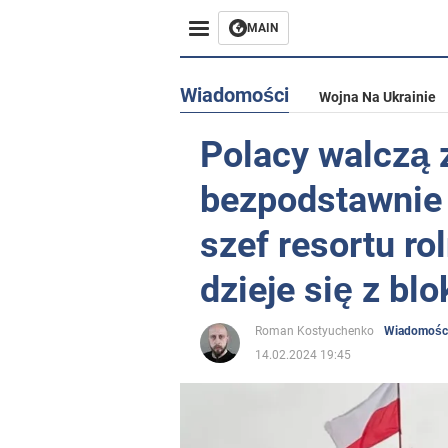
MAIN
Wiadomości
Wojna Na Ukrainie
Polacy walczą 
bezpodstawnie 
szef resortu ro
dzieje się z bl
Roman Kostyuchenko
Wiadomośc
14.02.2024 19:45