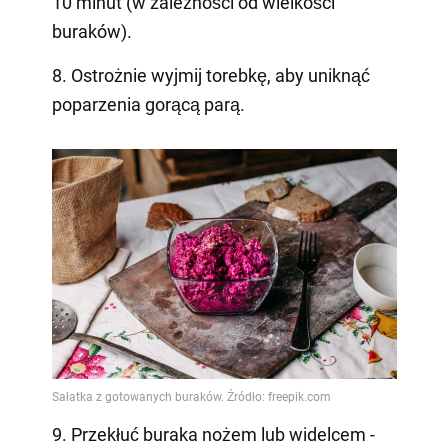
10 minut (w zależności od wielkości
buraków).
8. Ostrożnie wyjmij torebkę, aby uniknąć
poparzenia gorącą parą.
9. Przekłuć buraka nożem lub widelcem -