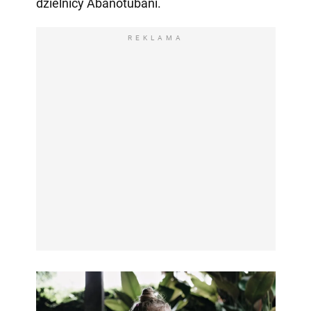
dzielnicy Abanotubani.
REKLAMA