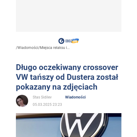
/
Wiadomości
/
Miejsca relaksu i...
Długo oczekiwany crossover
VW tańszy od Dustera został
pokazany na zdjęciach
Stas Sidilev
Wiadomości
05.03.2025 23:23