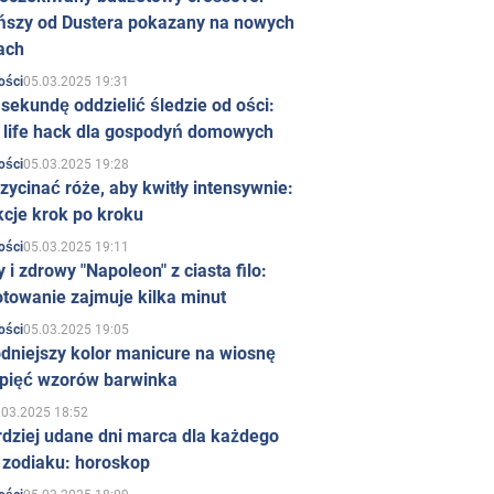
ńszy od Dustera pokazany na nowych
ach
05.03.2025 19:31
ości
sekundę oddzielić śledzie od ości:
y life hack dla gospodyń domowych
05.03.2025 19:28
ości
zycinać róże, aby kwitły intensywnie:
kcje krok po kroku
05.03.2025 19:11
ości
 i zdrowy "Napoleon" z ciasta filo:
towanie zajmuje kilka minut
05.03.2025 19:05
ości
dniejszy kolor manicure na wiosnę
 pięć wzorów barwinka
.03.2025 18:52
rdziej udane dni marca dla każdego
 zodiaku: horoskop