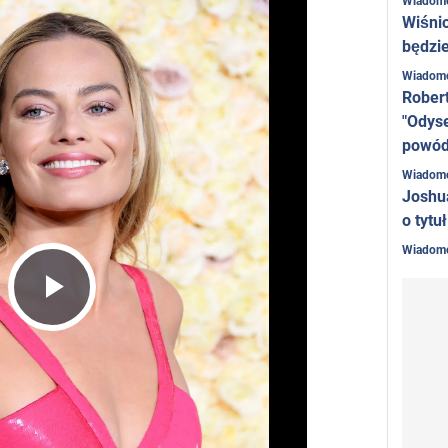
Wiadom
Wiśni
będzie
Wiadom
Rober
"Odyse
powó
Wiadom
Joshu
o tytu
Wiadom
Play
Video