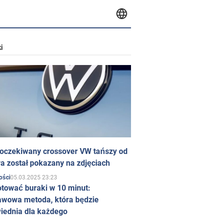
i
 oczekiwany crossover VW tańszy od
a został pokazany na zdjęciach
05.03.2025 23:23
ości
otować buraki w 10 minut:
awowa metoda, która będzie
iednia dla każdego