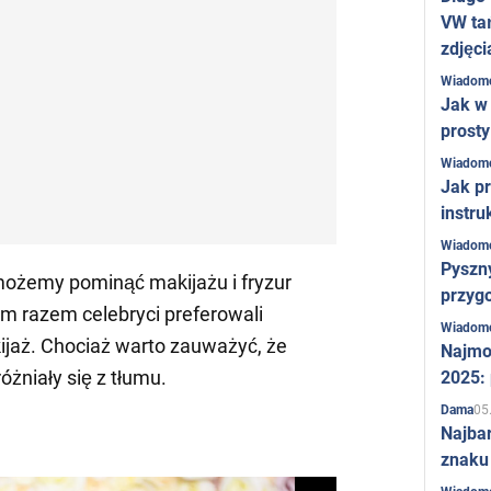
VW ta
zdjęci
Wiadom
Jak w 
prost
Wiadom
Jak pr
instru
Wiadom
Pyszny
e możemy pominąć makijażu i fryzur
przygo
tym razem celebryci preferowali
Wiadom
kijaż. Chociaż warto zauważyć, że
Najmo
óżniały się z tłumu.
2025:
05
Dama
Najba
znaku