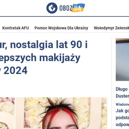
Kontratak AFU
Pomoc Wojskowa Dla Ukrainy
Wołodymyr Zełensk
 nostalgia lat 90 i
lepszych makijaży
w 2024
Długo
Duster
Wiadom
Jak g
podst
odpow