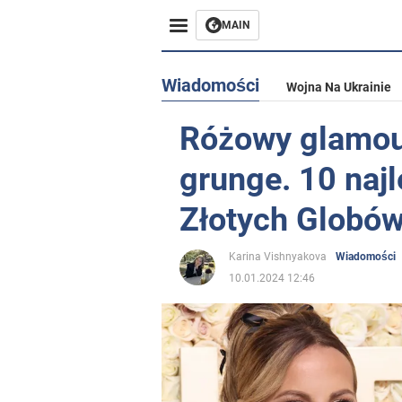
MAIN
Wiadomości
Wojna Na Ukrainie
Różowy glamour,
grunge. 10 naj
Złotych Globó
Karina Vishnyakova
Wiadomości
10.01.2024 12:46