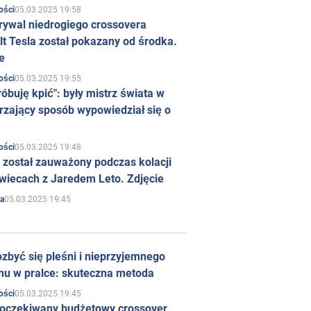
05.03.2025 19:58
ości
rywal niedrogiego crossovera
t Tesla został pokazany od środka.
e
05.03.2025 19:55
ości
róbuję kpić": były mistrz świata w
rzający sposób wypowiedział się o
05.03.2025 19:48
ości
 został zauważony podczas kolacji
wiecach z Jaredem Leto. Zdjęcie
05.03.2025 19:45
a
zbyć się pleśni i nieprzyjemnego
hu w pralce: skuteczna metoda
05.03.2025 19:45
ości
 oczekiwany budżetowy crossover