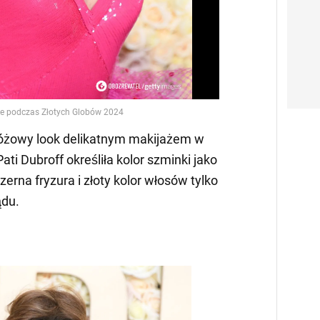
różowy look delikatnym makijażem w
ati Dubroff określiła kolor szminki jako
szerna fryzura i złoty kolor włosów tylko
ądu.