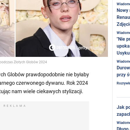
Wiadom
Nowy 
Renaul
Zdjęci
Wiadom
"Nie p
upoka
Usyku
Wiadom
 podczas Złotych Globów 2024
Durow
ych Globów prawdopodobnie nie byłaby
przy ś
darnego czerwonego dywanu. Rok 2024
Rozrywk
tując nam wiele ciekawych stylizacji.
REKLAMA
Jak po
zapac
Wiadom
Długo