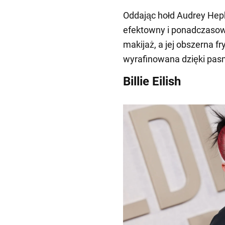
Oddając hołd Audrey Hepb
efektowny i ponadczasowy
makijaż, a jej obszerna fr
wyrafinowana dzięki pas
Billie Eilish