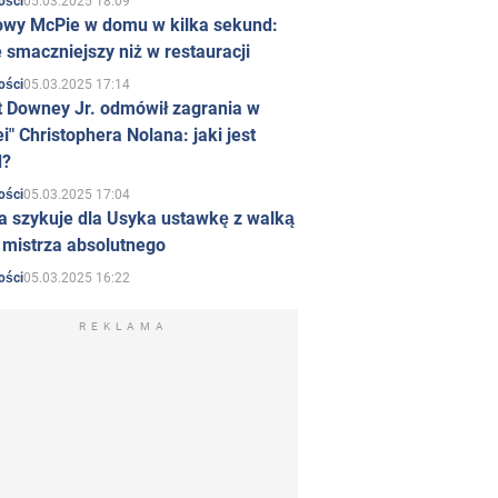
05.03.2025 18:09
ości
owy McPie w domu w kilka sekund:
 smaczniejszy niż w restauracji
05.03.2025 17:14
ości
t Downey Jr. odmówił zagrania w
i" Christophera Nolana: jaki jest
d?
05.03.2025 17:04
ości
a szykuje dla Usyka ustawkę z walką
ł mistrza absolutnego
05.03.2025 16:22
ości
REKLAMA