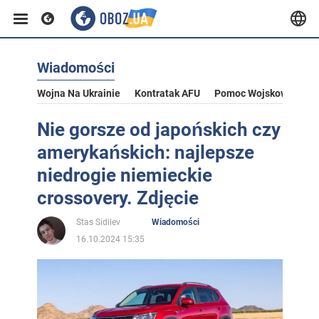
Wiadomości
Wojna Na Ukrainie
Kontratak AFU
Pomoc Wojskowa Dla U
Nie gorsze od japońskich czy
amerykańskich: najlepsze
niedrogie niemieckie
crossovery. Zdjęcie
Stas Sidilev
Wiadomości
16.10.2024 15:35