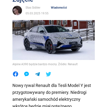
Stas Sidilev
Wiadomości
05.03.2025 19:55
Alpine A390 będzie bardzo mocny. Źródło: Renault
Nowy rywal Renault dla Tesli Model Y jest
przygotowywany do premiery. Niedrogi
amerykański samochód elektryczny
wkrótce będzie miał potężnego