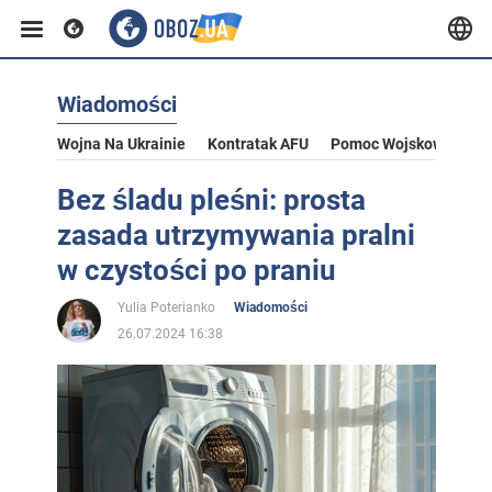
Wiadomości
Wojna Na Ukrainie
Kontratak AFU
Pomoc Wojskowa Dla U
Bez śladu pleśni: prosta
zasada utrzymywania pralni
w czystości po praniu
Yulia Poterianko
Wiadomości
26.07.2024 16:38