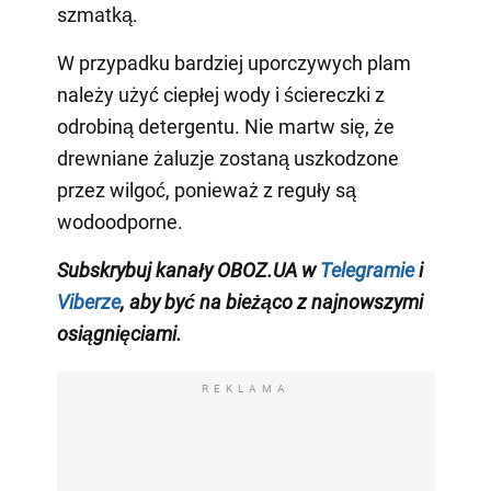
szmatką.
W przypadku bardziej uporczywych plam
należy użyć ciepłej wody i ściereczki z
odrobiną detergentu. Nie martw się, że
drewniane żaluzje zostaną uszkodzone
przez wilgoć, ponieważ z reguły są
wodoodporne.
S
ubskrybuj kanały OBOZ.UA w
Telegramie
i
Viberze
, aby być na bieżąco z
najnowszymi
osiągnięciami
.
REKLAMA