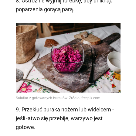
8. Ostrożnie wyjmij torebkę, aby uniknąć
poparzenia gorącą parą.
9. Przekłuć buraka nożem lub widelcem -
jeśli łatwo się przebije, warzywo jest
gotowe.