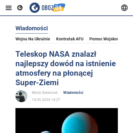
Wiadomości
Wojna Na Ukrainie
Kontratak AFU
Pomoc Wojskowa Dla U
Teleskop NASA znalazł
najlepszy dowód na istnienie
atmosfery na płonącej
Super-Ziemi
Maria Szewczuk
Wiadomości
14.05.2024 14:27