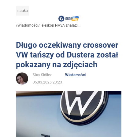
nauka
/
Wiadomości
/
Teleskop NASA znalazł...
Długo oczekiwany crossover
VW tańszy od Dustera został
pokazany na zdjęciach
Stas Sidilev
Wiadomości
05.03.2025 23:23