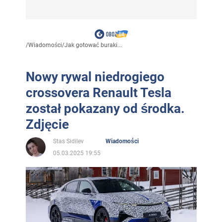
/
Wiadomości
/
Jak gotować buraki...
Nowy rywal niedrogiego
crossovera Renault Tesla
został pokazany od środka.
Zdjęcie
Stas Sidilev
Wiadomości
05.03.2025 19:55