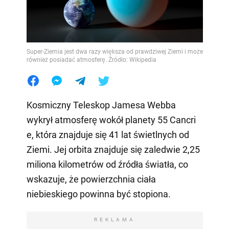
Super-Ziemia jest dwa razy większa od prawdziwej Ziemi i może
również posiadać atmosferę. Źródło: Wikipedia
Kosmiczny Teleskop Jamesa Webba
wykrył atmosferę wokół planety 55 Cancri
e, która znajduje się 41 lat świetlnych od
Ziemi. Jej orbita znajduje się zaledwie 2,25
miliona kilometrów od źródła światła, co
wskazuje, że powierzchnia ciała
niebieskiego powinna być stopiona.
REKLAMA