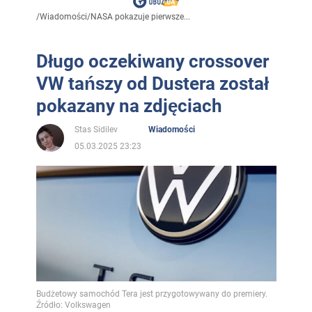
/
Wiadomości
/
NASA pokazuje pierwsze...
Długo oczekiwany crossover
VW tańszy od Dustera został
pokazany na zdjęciach
Stas Sidilev
Wiadomości
05.03.2025 23:23
Budżetowy samochód Tera jest przygotowywany do premiery.
Źródło: Volkswagen