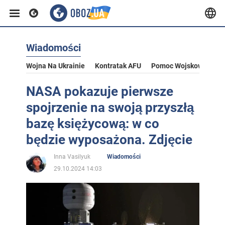
Wiadomości
Wojna Na Ukrainie
Kontratak AFU
Pomoc Wojskowa Dla U
NASA pokazuje pierwsze
spojrzenie na swoją przyszłą
bazę księżycową: w co
będzie wyposażona. Zdjęcie
Inna Vasilyuk
Wiadomości
29.10.2024 14:03