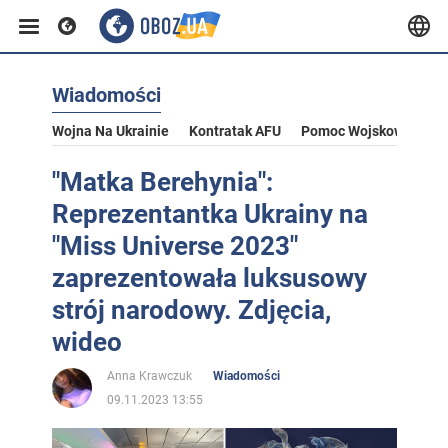
Wiadomości
Wojna Na Ukrainie
Kontratak AFU
Pomoc Wojskowa Dla U
"Matka Berehynia":
Reprezentantka Ukrainy na
"Miss Universe 2023"
zaprezentowała luksusowy
strój narodowy. Zdjęcia,
wideo
Anna Krawczuk
Wiadomości
09.11.2023 13:55