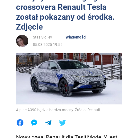
crossovera Renault Tesla
został pokazany od środka.
Zdjęcie
Stas Sidilev
Wiadomości
05.03.2025 19:55
Alpine A390 będzie bardzo mocny. Źródło: Renault
Nowy rywal Renault dla Tesli Model Y jest