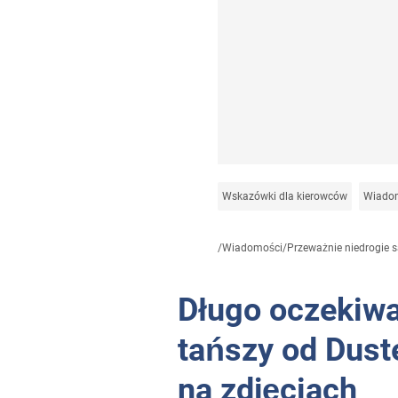
Wskazówki dla kierowców
Wiadom
/
Wiadomości
/
Przeważnie niedrogie 
Długo oczekiw
tańszy od Dust
na zdjęciach