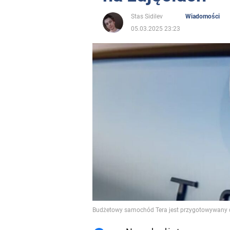
Stas Sidilev
Wiadomości
05.03.2025 23:23
Budżetowy samochód Tera jest przygotowywany d