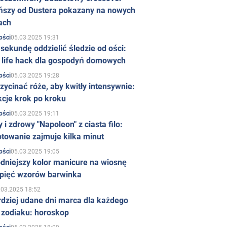
ńszy od Dustera pokazany na nowych
ach
05.03.2025 19:31
ości
sekundę oddzielić śledzie od ości:
y life hack dla gospodyń domowych
05.03.2025 19:28
ości
zycinać róże, aby kwitły intensywnie:
kcje krok po kroku
05.03.2025 19:11
ości
 i zdrowy "Napoleon" z ciasta filo:
towanie zajmuje kilka minut
05.03.2025 19:05
ości
dniejszy kolor manicure na wiosnę
 pięć wzorów barwinka
.03.2025 18:52
rdziej udane dni marca dla każdego
 zodiaku: horoskop