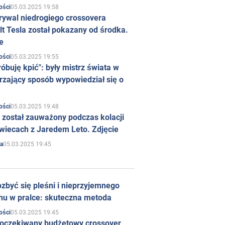
05.03.2025 19:58
ości
rywal niedrogiego crossovera
t Tesla został pokazany od środka.
e
05.03.2025 19:55
ości
róbuję kpić": były mistrz świata w
rzający sposób wypowiedział się o
05.03.2025 19:48
ości
 został zauważony podczas kolacji
wiecach z Jaredem Leto. Zdjęcie
05.03.2025 19:45
a
zbyć się pleśni i nieprzyjemnego
hu w pralce: skuteczna metoda
05.03.2025 19:45
ości
 oczekiwany budżetowy crossover