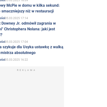
05.03.2025 18:09
ości
owy McPie w domu w kilka sekund:
 smaczniejszy niż w restauracji
05.03.2025 17:14
ości
t Downey Jr. odmówił zagrania w
i" Christophera Nolana: jaki jest
d?
05.03.2025 17:04
ości
a szykuje dla Usyka ustawkę z walką
ł mistrza absolutnego
05.03.2025 16:22
ości
REKLAMA