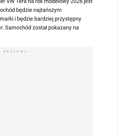
r VW Tera na rok modelowy 2026 jest
ochód będzie najtańszym
marki i będzie bardziej przystępny
er. Samochód został pokazany na
REKLAMA