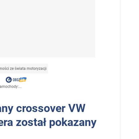
ości ze świata motoryzacji
samochody:...
any crossover VW
era został pokazany