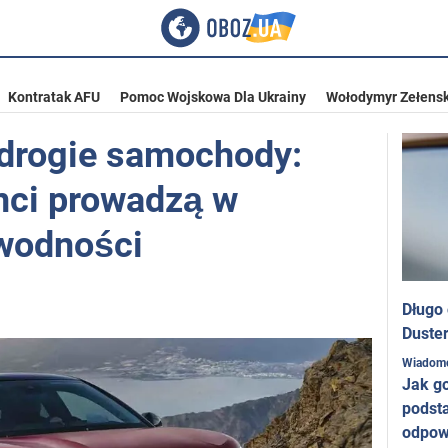
Kontratak AFU
Pomoc Wojskowa Dla Ukrainy
Wołodymyr Zełensk
edrogie samochody:
nci prowadzą w
awodności
Długo
Duster
Wiadom
Jak g
podst
odpow