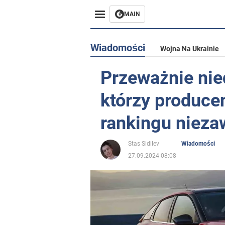
MAIN
Wiadomości
Wojna Na Ukrainie
Przeważnie ni
którzy produce
rankingu niez
Stas Sidilev
Wiadomości
27.09.2024 08:08