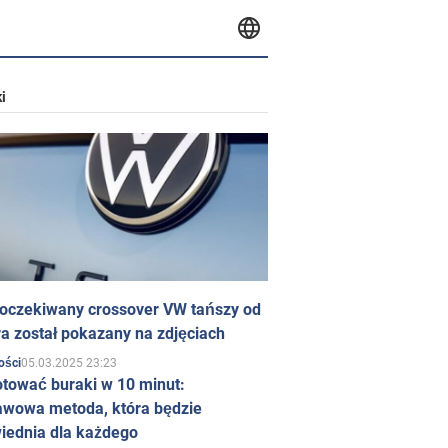
i
 oczekiwany crossover VW tańszy od
a został pokazany na zdjęciach
05.03.2025 23:23
ości
otować buraki w 10 minut:
awowa metoda, która będzie
iednia dla każdego