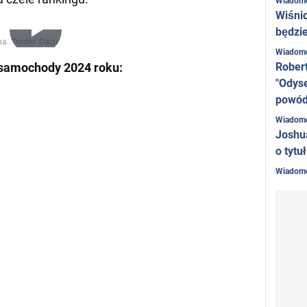
Wiadom
Wiśni
będzie
Play
Wiadom
Rober
 samochody 2024 roku:
"Odyse
Video
powó
Wiadom
Joshu
o tytu
Wiadom