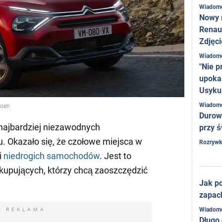
Wiadom
Nowy 
Renaul
Zdjęci
Wiadom
"Nie p
upoka
Usyku
Wiadom
roen
Durow
 najbardziej niezawodnych
przy ś
 Okazało się, że czołowe miejsca w
Rozrywk
i
niedrogich samochodów
. Jest to
 kupujących, którzy chcą zaoszczędzić
Jak po
zapac
Wiadom
REKLAMA
Długo