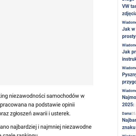
VW ta
zdjęci
Wiadom
Jak w 
prost
Wiadom
Jak pr
instru
Wiadom
Pyszny
przygo
Wiadom
king niezawodności samochodów w
Najmo
 opracowana na podstawie opinii
2025:
az zgłoszeń awarii i usterek.
05
Dama
Najba
wano najbardziej i najmniej niezawodne
znaku
 czele rankingu.