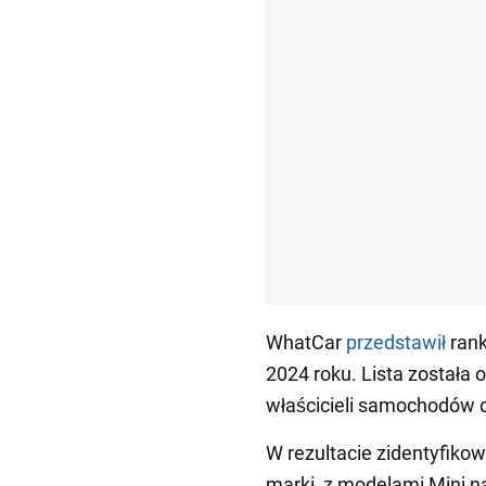
WhatCar
przedstawił
ran
2024 roku. Lista została
właścicieli samochodów or
W rezultacie zidentyfiko
marki, z modelami Mini na