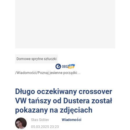
Domowe sprytne sztuczki
/
Wiadomości
/
Poznaj jesienne porządki:...
Długo oczekiwany crossover
VW tańszy od Dustera został
pokazany na zdjęciach
Stas Sidilev
Wiadomości
05.03.2025 23:23