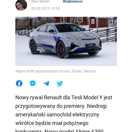
Stas Sidilev
Wiadomości
05.03.2025 19:55
Alpine A390 będzie bardzo mocny. Źródło: Renault
Nowy rywal Renault dla Tesli Model Y jest
przygotowywany do premiery. Niedrogi
amerykański samochód elektryczny
wkrótce będzie miał potężnego
konkurenta. Nowy model Alpine A390