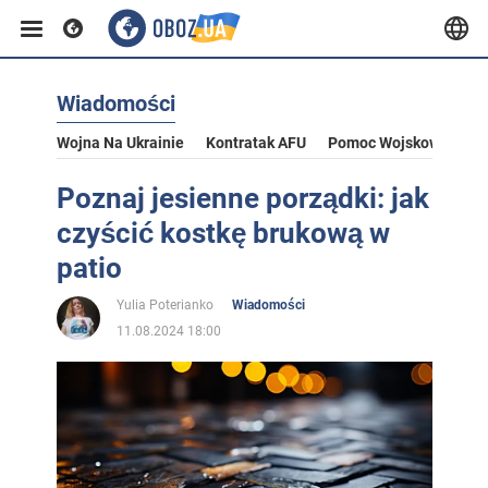
Wiadomości
Wojna Na Ukrainie
Kontratak AFU
Pomoc Wojskowa Dla U
Poznaj jesienne porządki: jak
czyścić kostkę brukową w
patio
Yulia Poterianko
Wiadomości
11.08.2024 18:00