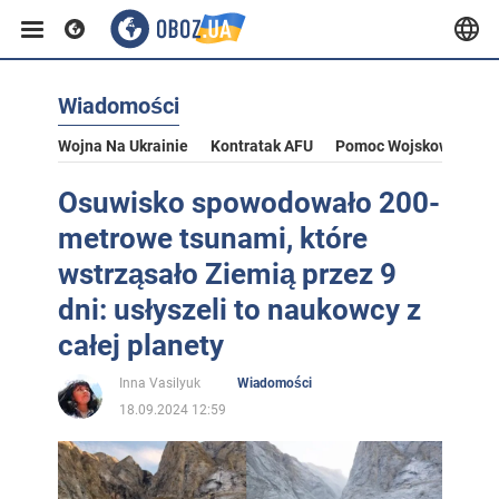
Wiadomości
Wojna Na Ukrainie
Kontratak AFU
Pomoc Wojskowa Dla U
Osuwisko spowodowało 200-
metrowe tsunami, które
wstrząsało Ziemią przez 9
dni: usłyszeli to naukowcy z
całej planety
Inna Vasilyuk
Wiadomości
18.09.2024 12:59