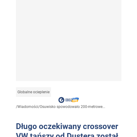
Globalne ocieplenie
/
Wiadomości
/
Osuwisko spowodowało 200-metrowe...
Długo oczekiwany crossover
VW tańszy od Dustera został