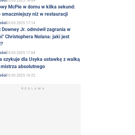
05.03.2025 18:09
ości
owy McPie w domu w kilka sekund:
 smaczniejszy niż w restauracji
05.03.2025 17:14
ości
t Downey Jr. odmówił zagrania w
i" Christophera Nolana: jaki jest
d?
05.03.2025 17:04
ości
a szykuje dla Usyka ustawkę z walką
ł mistrza absolutnego
05.03.2025 16:22
ości
REKLAMA