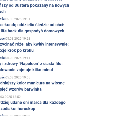
ńszy od Dustera pokazany na nowych
ach
05.03.2025 19:31
ości
sekundę oddzielić śledzie od ości:
y life hack dla gospodyń domowych
05.03.2025 19:28
ości
zycinać róże, aby kwitły intensywnie:
kcje krok po kroku
05.03.2025 19:11
ości
 i zdrowy "Napoleon" z ciasta filo:
towanie zajmuje kilka minut
05.03.2025 19:05
ości
dniejszy kolor manicure na wiosnę
 pięć wzorów barwinka
.03.2025 18:52
rdziej udane dni marca dla każdego
 zodiaku: horoskop