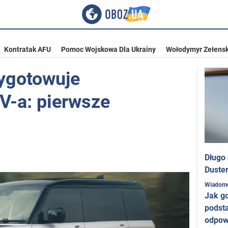
Kontratak AFU
Pomoc Wojskowa Dla Ukrainy
Wołodymyr Zełensk
ygotowuje
V-a: pierwsze
Długo
Duster
Wiadom
Jak g
podst
odpow