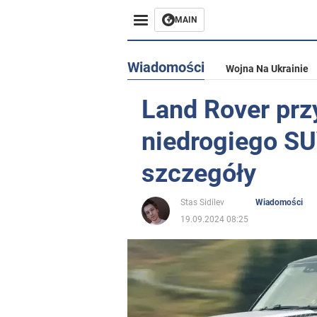
MAIN
Wiadomości
Wojna Na Ukrainie
Land Rover prz
niedrogiego SU
szczegóły
Stas Sidilev
Wiadomości
19.09.2024 08:25