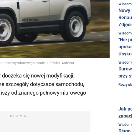
Wiadom
Nowy 
Renaul
Zdjęci
Wiadom
"Nie p
upoka
Usyku
Wiadom
od pełnowymiarowego modelu. Źródło: Autocar
Durow
doczeka się nowej modyfikacji.
przy ś
sze szczegóły dotyczące samochodu,
Rozrywk
 tańszy od znanego pełnowymiarowego
Jak po
zapac
REKLAMA
Wiadom
Długo