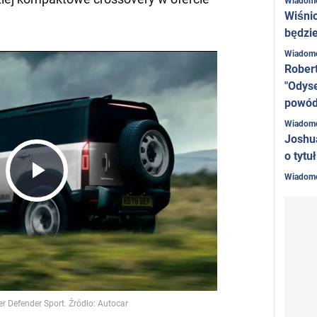
Wiadom
Wiśni
będzie
Wiadom
Rober
"Odyse
powó
Wiadom
Joshu
o tytu
Wiadom
Play
Video