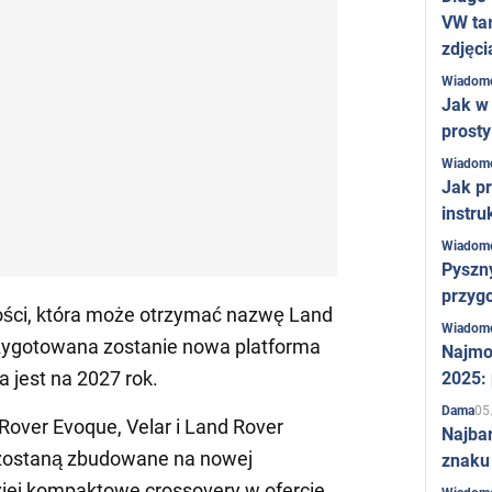
VW ta
zdjęci
Wiadom
Jak w 
prost
Wiadom
Jak pr
instru
Wiadom
Pyszny
przygo
ości, która może otrzymać nazwę Land
Wiadom
rzygotowana zostanie nowa platforma
Najmo
 jest na 2027 rok.
2025:
05
Dama
Rover Evoque, Velar i Land Rover
Najba
 zostaną zbudowane na nowej
znaku
dziej kompaktowe crossovery w ofercie