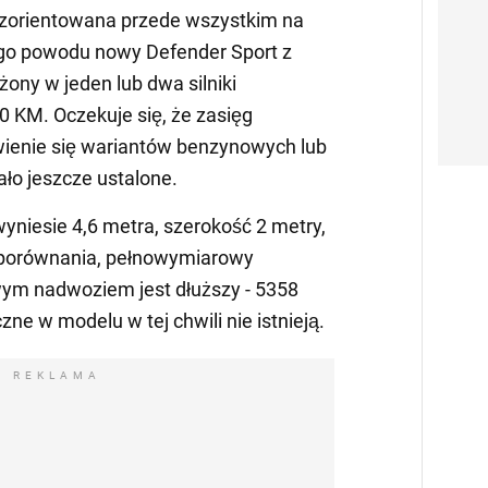
 zorientowana przede wszystkim na
ego powodu nowy Defender Sport z
ony w jeden lub dwa silniki
0 KM. Oczekuje się, że zasięg
wienie się wariantów benzynowych lub
ło jeszcze ustalone.
yniesie 4,6 metra, szerokość 2 metry,
 porównania, pełnowymiarowy
wym nadwoziem jest dłuższy - 5358
ne w modelu w tej chwili nie istnieją.
REKLAMA