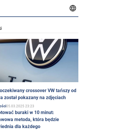
i
 oczekiwany crossover VW tańszy od
a został pokazany na zdjęciach
05.03.2025 23:23
ości
otować buraki w 10 minut:
awowa metoda, która będzie
iednia dla każdego