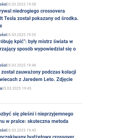
05.03.2025 19:58
ości
rywal niedrogiego crossovera
t Tesla został pokazany od środka.
e
05.03.2025 19:55
ości
róbuję kpić": były mistrz świata w
rzający sposób wypowiedział się o
05.03.2025 19:48
ości
 został zauważony podczas kolacji
wiecach z Jaredem Leto. Zdjęcie
05.03.2025 19:45
a
zbyć się pleśni i nieprzyjemnego
hu w pralce: skuteczna metoda
05.03.2025 19:45
ości
 oczekiwany budżetowy crossover