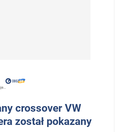
e...
any crossover VW
era został pokazany