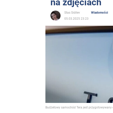
na zdjęciach
Stas Sidilev
Wiadomości
05.03.2025 23:23
Budżetowy samochód Tera jest przygotowywany d