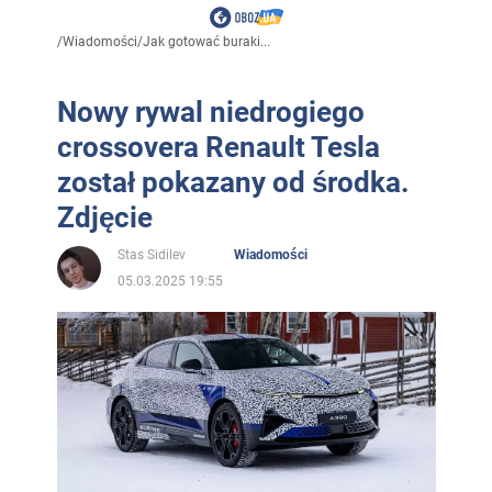
/
Wiadomości
/
Jak gotować buraki...
Nowy rywal niedrogiego
crossovera Renault Tesla
został pokazany od środka.
Zdjęcie
Stas Sidilev
Wiadomości
05.03.2025 19:55