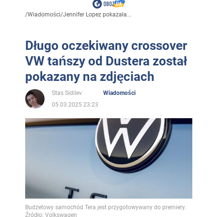
/
Wiadomości
/
Jennifer Lopez pokazała...
Długo oczekiwany crossover
VW tańszy od Dustera został
pokazany na zdjęciach
Stas Sidilev
Wiadomości
05.03.2025 23:23
Budżetowy samochód Tera jest przygotowywany do premiery.
Źródło: Volkswagen