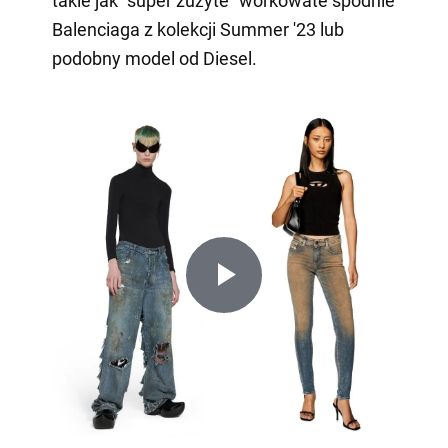
takie jak "super zużyte" workowate spodnie
Balenciaga z kolekcji Summer '23 lub
podobny model od Diesel.
Play
Video