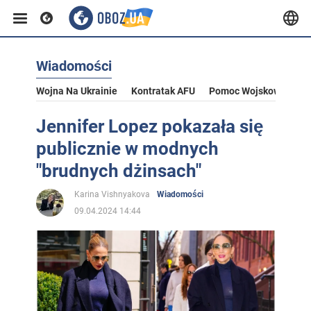
Wiadomości
Wojna Na Ukrainie
Kontratak AFU
Pomoc Wojskowa Dla U
Jennifer Lopez pokazała się
publicznie w modnych
"brudnych dżinsach"
Karina Vishnyakova
Wiadomości
09.04.2024 14:44