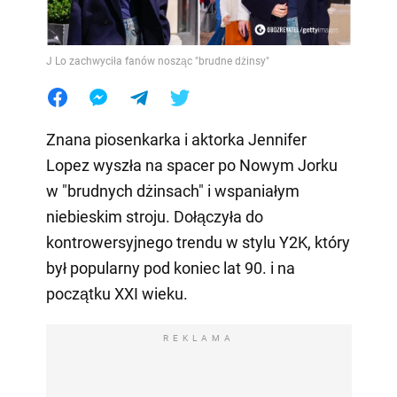
J Lo zachwyciła fanów nosząc "brudne dżinsy"
Znana piosenkarka i aktorka Jennifer
Lopez wyszła na spacer po Nowym Jorku
w "brudnych dżinsach" i wspaniałym
niebieskim stroju. Dołączyła do
kontrowersyjnego trendu w stylu Y2K, który
był popularny pod koniec lat 90. i na
początku XXI wieku.
REKLAMA