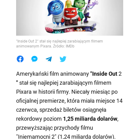
"Inside Out 2" stał się najlepiej zarabiającym filmem
animowanym Pixara. Źródło: IMDb
Amerykański film animowany
"Inside Out
2
"
stał się najlepiej zarabiającym filmem
Pixara w historii firmy. Niecały miesiąc po
oficjalnej premierze, która miała miejsce 14
czerwca, sprzedaż biletów osiągnęła
rekordowy poziom
1,25 miliarda dolarów
,
przewyższając przychody filmu
"Iniemamocni 2" (1,24 miliarda dolarów).