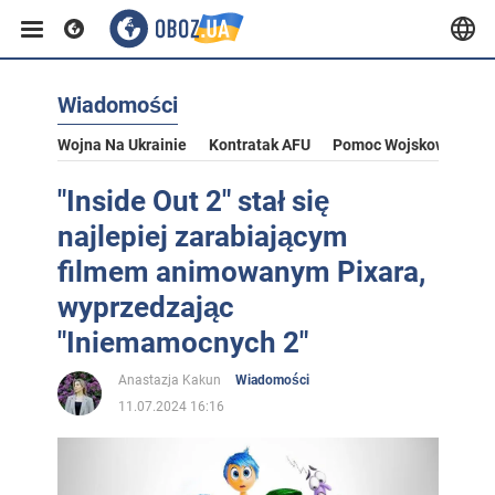
Wiadomości
Wojna Na Ukrainie
Kontratak AFU
Pomoc Wojskowa Dla U
"Inside Out 2" stał się
najlepiej zarabiającym
filmem animowanym Pixara,
wyprzedzając
"Iniemamocnych 2"
Anastazja Kakun
Wiadomości
11.07.2024 16:16