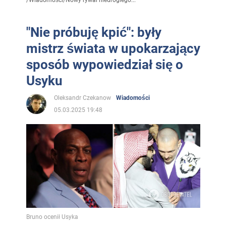
"Nie próbuję kpić": były
mistrz świata w upokarzający
sposób wypowiedział się o
Usyku
Oleksandr Czekanow
Wiadomości
05.03.2025 19:48
Bruno ocenił Usyka