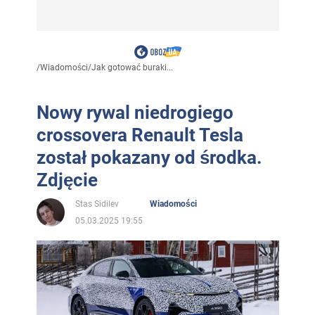
/
Wiadomości
/
Jak gotować buraki...
Nowy rywal niedrogiego
crossovera Renault Tesla
został pokazany od środka.
Zdjęcie
Stas Sidilev
Wiadomości
05.03.2025 19:55