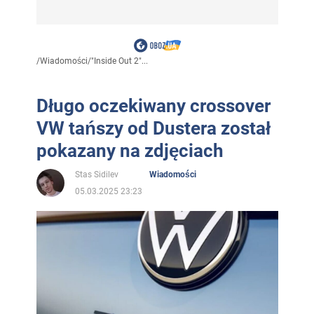
/
Wiadomości
/
"Inside Out 2"...
Długo oczekiwany crossover
VW tańszy od Dustera został
pokazany na zdjęciach
Stas Sidilev
Wiadomości
05.03.2025 23:23