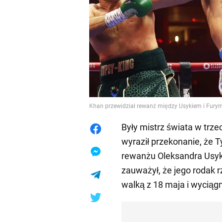
Khan przewidział rewanż między Usykiem i Fury
Były mistrz świata w tr
wyraził przekonanie, że T
rewanżu Oleksandra Usyka 
zauważył, że jego rodak 
walką z 18 maja i wyciągn