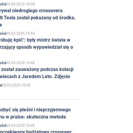
05.03.2025 19:58
ości
rywal niedrogiego crossovera
t Tesla został pokazany od środka.
e
05.03.2025 19:55
ości
róbuję kpić": były mistrz świata w
rzający sposób wypowiedział się o
05.03.2025 19:48
ości
 został zauważony podczas kolacji
wiecach z Jaredem Leto. Zdjęcie
05.03.2025 19:45
a
zbyć się pleśni i nieprzyjemnego
hu w pralce: skuteczna metoda
05.03.2025 19:45
ości
 oczekiwany budżetowy crossover