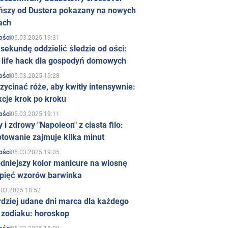
ńszy od Dustera pokazany na nowych
ach
05.03.2025 19:31
ości
sekundę oddzielić śledzie od ości:
y life hack dla gospodyń domowych
05.03.2025 19:28
ości
zycinać róże, aby kwitły intensywnie:
kcje krok po kroku
05.03.2025 19:11
ości
 i zdrowy "Napoleon" z ciasta filo:
towanie zajmuje kilka minut
05.03.2025 19:05
ości
dniejszy kolor manicure na wiosnę
 pięć wzorów barwinka
.03.2025 18:52
rdziej udane dni marca dla każdego
 zodiaku: horoskop