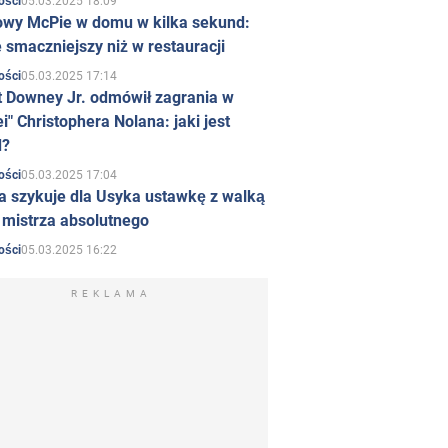
05.03.2025 18:09
ości
owy McPie w domu w kilka sekund:
 smaczniejszy niż w restauracji
05.03.2025 17:14
ości
t Downey Jr. odmówił zagrania w
i" Christophera Nolana: jaki jest
d?
05.03.2025 17:04
ości
a szykuje dla Usyka ustawkę z walką
ł mistrza absolutnego
05.03.2025 16:22
ości
REKLAMA