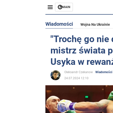
MAIN
Wiadomości
Wojna Na Ukrainie
"Trochę go nie 
mistrz świata p
Usyka w rewan
Oleksandr Czekanow
Wiadomości
24.07.2024 12:10