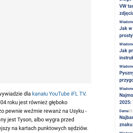
VW ta
zdjęci
Wiadom
Jak w 
prost
Wiadom
Jak pr
instru
Wiadom
Pyszny
przygo
Wiadom
 wywiadzie dla
kanału YouTube iFL TV
.
Najmo
004 roku jest również głęboko
2025:
dzo pewnie weźmie rewanż na Usyku -
05
Dama
Najba
ny jest Tyson, albo wygra przed
znaku
iejszy na kartach punktowych sędziów.