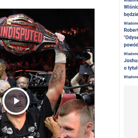
Wiadom
Wiśni
będzie
Wiadom
Rober
"Odyse
powó
Wiadom
Joshu
o tytu
Wiadom
Play
Video