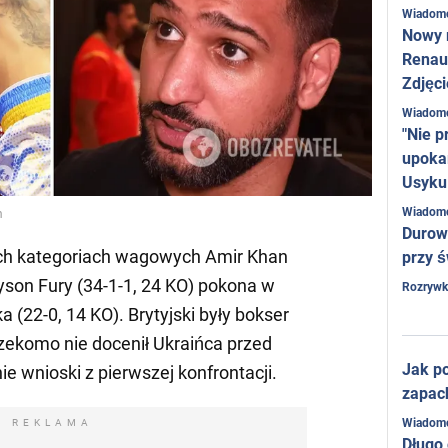
Wiadom
Nowy 
Renaul
Zdjęci
Wiadom
"Nie p
upoka
Usyku
Wiadom
m
Durow
zech kategoriach wagowych Amir Khan
przy ś
yson Fury (34-1-1, 24 KO) pokona w
Rozrywk
(22-0, 14 KO). Brytyjski były bokser
rzekomo nie docenił Ukraińca przed
Jak po
ie wnioski z pierwszej konfrontacji.
zapac
Wiadom
REKLAMA
Długo