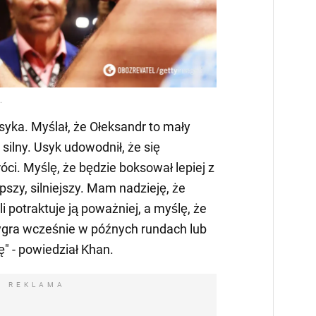
Usyka. Myślał, że Ołeksandr to mały
k silny. Usyk udowodnił, że się
óci. Myślę, że będzie boksował lepiej z
pszy, silniejszy. Mam nadzieję, że
i potraktuje ją poważniej, a myślę, że
ygra wcześnie w późnych rundach lub
" - powiedział Khan.
REKLAMA