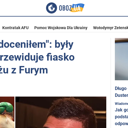
Kontratak AFU
Pomoc Wojskowa Dla Ukrainy
Wołodymyr Zełensk
doceniłem": były
rzewiduje fiasko
żu z Furym
Długo
Duster
Wiadom
Jak g
podst
odpow