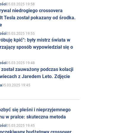
05.03.2025 19:58
ości
rywal niedrogiego crossovera
t Tesla został pokazany od środka.
e
05.03.2025 19:55
ości
róbuję kpić": były mistrz świata w
rzający sposób wypowiedział się o
05.03.2025 19:48
ości
 został zauważony podczas kolacji
wiecach z Jaredem Leto. Zdjęcie
05.03.2025 19:45
a
zbyć się pleśni i nieprzyjemnego
hu w pralce: skuteczna metoda
05.03.2025 19:45
ości
 oczekiwany budżetowy crossover