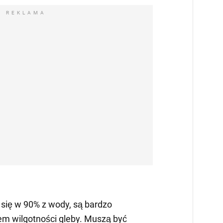
REKLAMA
 się w 90% z wody, są bardzo
 wilgotności gleby. Muszą być