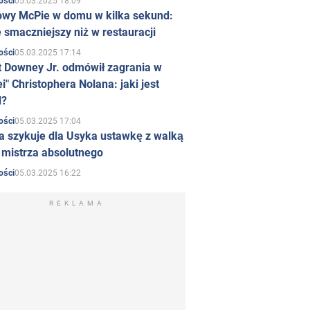
05.03.2025 18:09
ości
owy McPie w domu w kilka sekund:
 smaczniejszy niż w restauracji
05.03.2025 17:14
ości
t Downey Jr. odmówił zagrania w
i" Christophera Nolana: jaki jest
d?
05.03.2025 17:04
ości
a szykuje dla Usyka ustawkę z walką
ł mistrza absolutnego
05.03.2025 16:22
ości
REKLAMA