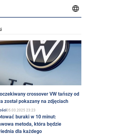
i
 oczekiwany crossover VW tańszy od
a został pokazany na zdjęciach
05.03.2025 23:23
ości
otować buraki w 10 minut:
awowa metoda, która będzie
iednia dla każdego