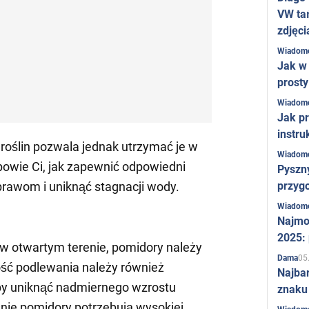
VW ta
zdjęci
Wiadom
Jak w 
prost
Wiadom
Jak pr
instru
oślin pozwala jednak utrzymać je w
Wiadom
owie Ci, jak zapewnić odpowiedni
Pyszny
przygo
rawom i uniknąć stagnacji wody.
Wiadom
Najmo
2025:
w otwartym terenie, pomidory należy
05
Dama
lość podlewania należy również
Najba
by uniknąć nadmiernego wzrostu
znaku
nie pomidory potrzebują wysokiej