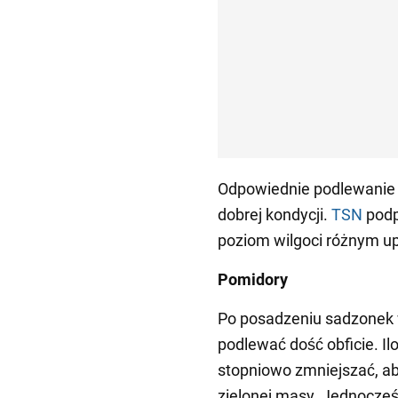
Odpowiednie podlewanie r
dobrej kondycji.
TSN
podp
poziom wilgoci różnym up
Pomidory
Po posadzeniu sadzonek 
podlewać dość obficie. I
stopniowo zmniejszać, a
zielonej masy. Jednocześ