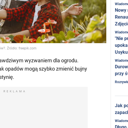
Wiadom
Nowy 
Renaul
Zdjęci
Wiadom
"Nie p
upoka
?. Źródło: freepik.com
Usyku
prawdziwym wyzwaniem dla ogrodu.
Wiadom
Durow
rak opadów mogą szybko zmienić bujny
przy ś
stynię.
Rozrywk
REKLAMA
Jak po
zapac
Wiadom
Długo