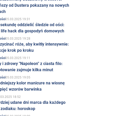
ńszy od Dustera pokazany na nowych
ach
05.03.2025 19:31
ości
sekundę oddzielić śledzie od ości:
y life hack dla gospodyń domowych
05.03.2025 19:28
ości
zycinać róże, aby kwitły intensywnie:
kcje krok po kroku
05.03.2025 19:11
ości
 i zdrowy "Napoleon" z ciasta filo:
towanie zajmuje kilka minut
05.03.2025 19:05
ości
dniejszy kolor manicure na wiosnę
 pięć wzorów barwinka
.03.2025 18:52
rdziej udane dni marca dla każdego
 zodiaku: horoskop