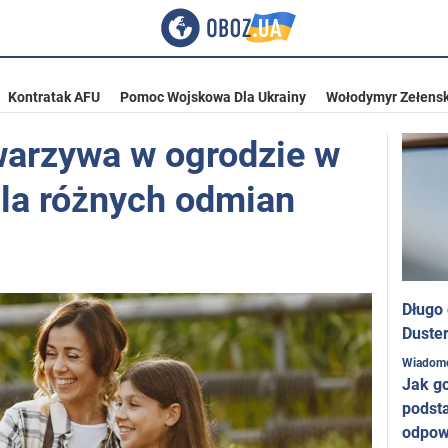
Kontratak AFU
Pomoc Wojskowa Dla Ukrainy
Wołodymyr Zełensk
warzywa w ogrodzie w
dla różnych odmian
Długo
Duster
Wiadom
Jak g
podst
odpow