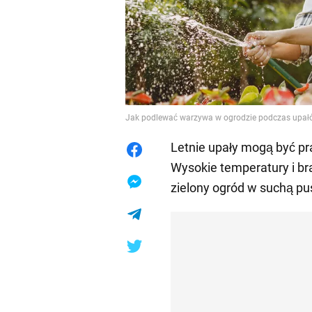
Jak podlewać warzywa w ogrodzie podczas upałów
Letnie upały mogą być 
Wysokie temperatury i b
zielony ogród w suchą pu