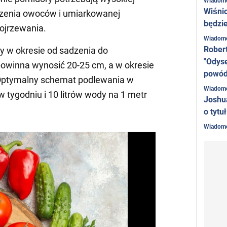
Wiadom
Wiśni
rzenia owoców i umiarkowanej
będzie
dojrzewania.
Wiadom
Rober
y w okresie od sadzenia do
"Odyse
winna wynosić 20-25 cm, a w okresie
powó
 Optymalny schemat podlewania w
Wiadom
w tygodniu i 10 litrów wody na 1 metr
Joshu
o tytu
Wiadom