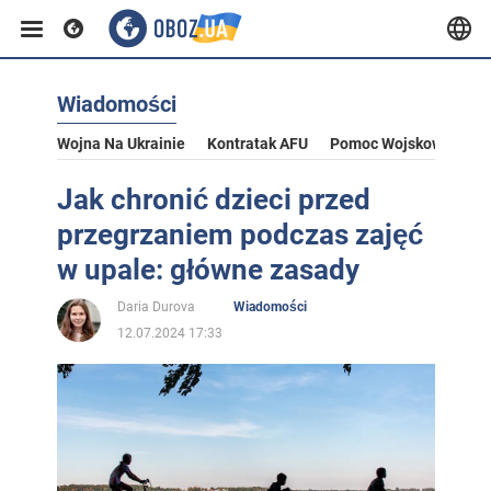
Wiadomości
Wojna Na Ukrainie
Kontratak AFU
Pomoc Wojskowa Dla U
Jak chronić dzieci przed
przegrzaniem podczas zajęć
w upale: główne zasady
Daria Durova
Wiadomości
12.07.2024 17:33