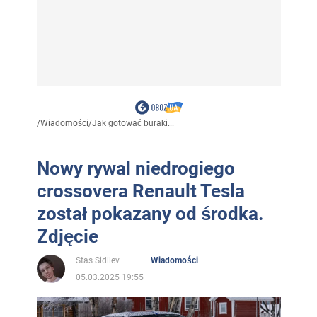
/
Wiadomości
/
Jak gotować buraki...
Nowy rywal niedrogiego
crossovera Renault Tesla
został pokazany od środka.
Zdjęcie
Stas Sidilev
Wiadomości
05.03.2025 19:55