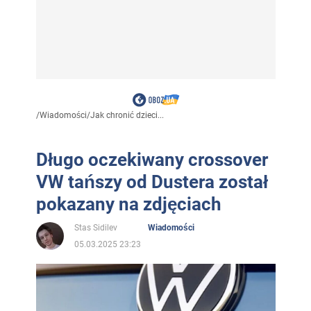
/
Wiadomości
/
Jak chronić dzieci...
Długo oczekiwany crossover
VW tańszy od Dustera został
pokazany na zdjęciach
Stas Sidilev
Wiadomości
05.03.2025 23:23