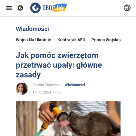
Wiadomości
Wojna Na Ukrainie
Kontratak AFU
Pomoc Wojskowa Dla U
Jak pomóc zwierzętom
przetrwać upały: główne
zasady
Sophia Zakrevska
Wiadomości
14.07.2024 17:07