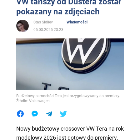
VW tańszy od Dustera został
pokazany na zdjęciach
Stas Sidilev
Wiadomości
05.03.2025 23:23
Budżetowy samochód Tera jest przygotowywany do premiery.
Źródło: Volkswagen
Nowy budżetowy crossover VW Tera na rok
modelowy 2026 jest gotowy do premiery.