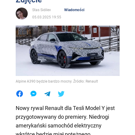
Stas Sidilev
Wiadomości
05.03.2025 19:55
Alpine A390 będzie bardzo mocny. Źródło: Renault
Nowy rywal Renault dla Tesli Model Y jest
przygotowywany do premiery. Niedrogi
amerykański samochód elektryczny
wkrótce będzie miał potężnego