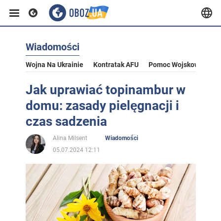
Wiadomości
Wojna Na Ukrainie
Kontratak AFU
Pomoc Wojskowa Dla U
Jak uprawiać topinambur w
domu: zasady pielęgnacji i
czas sadzenia
Alina Milsent
Wiadomości
05.07.2024 12:11