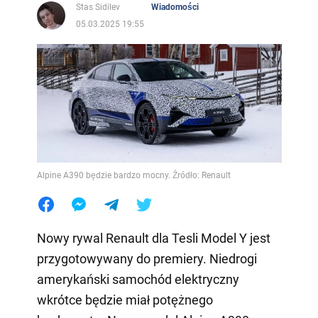
Stas Sidilev
Wiadomości
05.03.2025 19:55
Alpine A390 będzie bardzo mocny. Źródło: Renault
Nowy rywal Renault dla Tesli Model Y jest
przygotowywany do premiery. Niedrogi
amerykański samochód elektryczny
wkrótce będzie miał potężnego