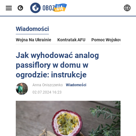
Wiadomości
Wojna Na Ukrainie
Kontratak AFU
Pomoc Wojskowa Dla U
Jak wyhodować analog
passiflory w domu w
ogrodzie: instrukcje
Anna Oniszczenko
Wiadomości
02.07.2024 16:23