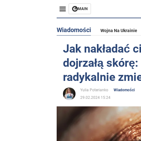
MAIN
Wiadomości
Wojna Na Ukrainie
Jak nakładać c
dojrzałą skórę:
radykalnie zmi
Yulia Poterianko
Wiadomości
29.02.2024 15:24