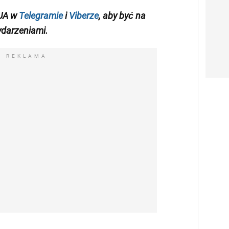
UA w
Telegramie
i
Viberze
, aby
być na
darzeniami
.
REKLAMA