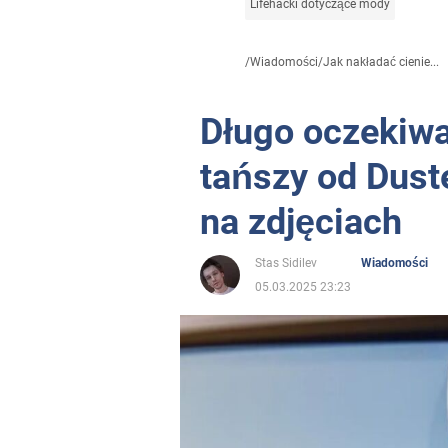
Lifehacki dotyczące mody
/
Wiadomości
/
Jak nakładać cienie...
Długo oczekiw
tańszy od Dust
na zdjęciach
Stas Sidilev
Wiadomości
05.03.2025 23:23