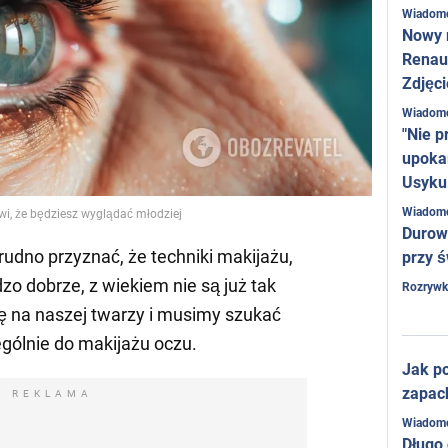
Wiadom
Nowy 
Renaul
Zdjęci
Wiadom
"Nie p
upoka
Usyku
Wiadom
i, że będziesz wyglądać młodziej
Durow
dno przyznać, że techniki makijażu,
przy ś
dzo dobrze, z wiekiem nie są już tak
Rozrywk
ię na naszej twarzy i musimy szukać
gólnie do makijażu oczu.
Jak po
zapac
REKLAMA
Wiadom
Długo