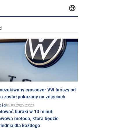
i
 oczekiwany crossover VW tańszy od
a został pokazany na zdjęciach
05.03.2025 23:23
ości
otować buraki w 10 minut:
awowa metoda, która będzie
iednia dla każdego