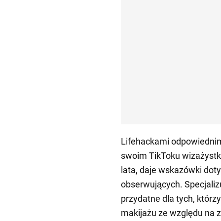
Lifehackami odpowiednimi 
swoim TikToku wizażystka
lata, daje wskazówki do
obserwujących. Specjalizu
przydatne dla tych, któr
makijażu ze względu na 