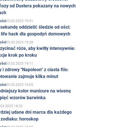
ńszy od Dustera pokazany na nowych
ach
05.03.2025 19:31
ości
sekundę oddzielić śledzie od ości:
y life hack dla gospodyń domowych
05.03.2025 19:28
ości
zycinać róże, aby kwitły intensywnie:
kcje krok po kroku
05.03.2025 19:11
ości
 i zdrowy "Napoleon" z ciasta filo:
towanie zajmuje kilka minut
05.03.2025 19:05
ości
dniejszy kolor manicure na wiosnę
 pięć wzorów barwinka
.03.2025 18:52
rdziej udane dni marca dla każdego
 zodiaku: horoskop