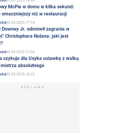
05.03.2025 18:09
ości
owy McPie w domu w kilka sekund:
 smaczniejszy niż w restauracji
05.03.2025 17:14
ości
t Downey Jr. odmówił zagrania w
i" Christophera Nolana: jaki jest
d?
05.03.2025 17:04
ości
a szykuje dla Usyka ustawkę z walką
ł mistrza absolutnego
05.03.2025 16:22
ości
REKLAMA