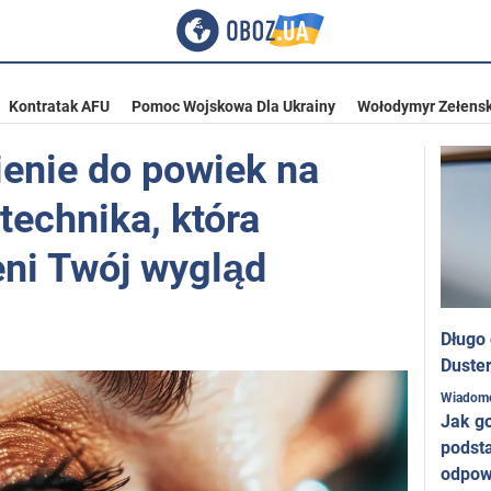
Kontratak AFU
Pomoc Wojskowa Dla Ukrainy
Wołodymyr Zełensk
ienie do powiek na
 technika, która
eni Twój wygląd
Długo
Duster
Wiadom
Jak g
podst
odpow