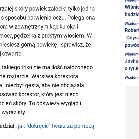
Wiadom
Wiśni
załej skóry powiek zaleciła tylko jedno
będzie
o sposobu barwienia oczu. Polega ona
Wiadom
ktora w zewnętrznym kąciku oka i
Rober
omocą pędzelka z prostym włosiem. W
"Odyse
niesiesz górną powiekę i sprawisz, że
powó
j otwarte.
Wiadom
Joshu
takiego triku nie ma ilość nałożonego
o tytu
nne roztarcie. Warstwa korektora
Wiadom
i niezbyt gęsta, aby nie obciążała
osować korektor, który jest nieco
odcień skóry. To odświeży wygląd i
 wyrazisty.
edział
, jak "dokręcić" twarz za pomocą