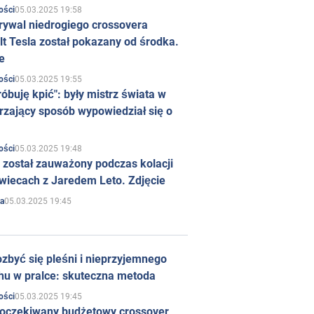
05.03.2025 19:58
ości
rywal niedrogiego crossovera
t Tesla został pokazany od środka.
e
05.03.2025 19:55
ości
róbuję kpić": były mistrz świata w
rzający sposób wypowiedział się o
05.03.2025 19:48
ości
 został zauważony podczas kolacji
wiecach z Jaredem Leto. Zdjęcie
05.03.2025 19:45
a
zbyć się pleśni i nieprzyjemnego
hu w pralce: skuteczna metoda
05.03.2025 19:45
ości
 oczekiwany budżetowy crossover