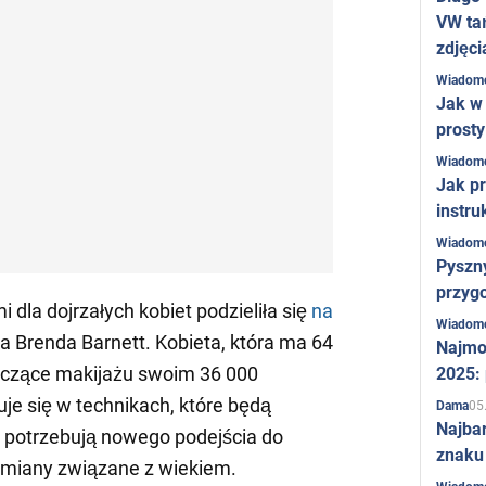
VW ta
zdjęci
Wiadom
Jak w 
prost
Wiadom
Jak pr
instru
Wiadom
Pyszny
przygo
dla dojrzałych kobiet podzieliła się
na
Wiadom
 Brenda Barnett. Kobieta, która ma 64
Najmo
tyczące makijażu swoim 36 000
2025:
je się w technikach, które będą
05
Dama
Najba
zy potrzebują nowego podejścia do
znaku
zmiany związane z wiekiem.