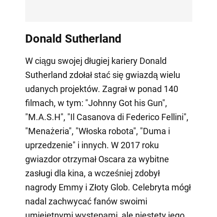
Donald Sutherland
W ciągu swojej długiej kariery Donald
Sutherland zdołał stać się gwiazdą wielu
udanych projektów. Zagrał w ponad 140
filmach, w tym: "Johnny Got his Gun",
"M.A.S.H", "Il Casanova di Federico Fellini",
"Menażeria", "Włoska robota", "Duma i
uprzedzenie" i innych. W 2017 roku
gwiazdor otrzymał Oscara za wybitne
zasługi dla kina, a wcześniej zdobył
nagrody Emmy i Złoty Glob. Celebryta mógł
nadal zachwycać fanów swoimi
umiejętnymi występami, ale niestety jego