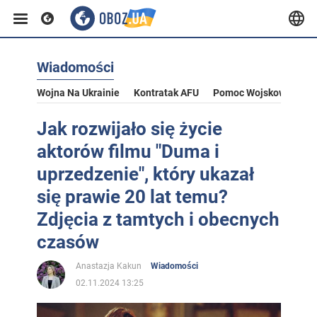
Wiadomości
Wojna Na Ukrainie
Kontratak AFU
Pomoc Wojskowa Dla U
Jak rozwijało się życie
aktorów filmu "Duma i
uprzedzenie", który ukazał
się prawie 20 lat temu?
Zdjęcia z tamtych i obecnych
czasów
Anastazja Kakun
Wiadomości
02.11.2024 13:25