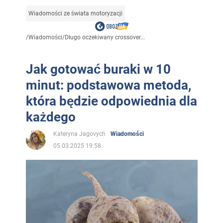
Wiadomości ze świata motoryzacji
/
Wiadomości
/
Długo oczekiwany crossover...
Jak gotować buraki w 10
minut: podstawowa metoda,
która będzie odpowiednia dla
każdego
Kateryna Jagovych
Wiadomości
05.03.2025 19:58