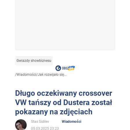
Gwiazdy showbiznesu
/
Wiadomości
/
Jak rozwijało się...
Długo oczekiwany crossover
VW tańszy od Dustera został
pokazany na zdjęciach
Stas Sidilev
Wiadomości
05.03.2025 23:23