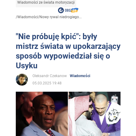
Wiadomości ze świata motoryzacji
/
Wiadomości
/
Nowy rywal niedrogiego...
"Nie próbuję kpić": były
mistrz świata w upokarzający
sposób wypowiedział się o
Usyku
Oleksandr Czekanow
Wiadomości
05.03.2025 19:48