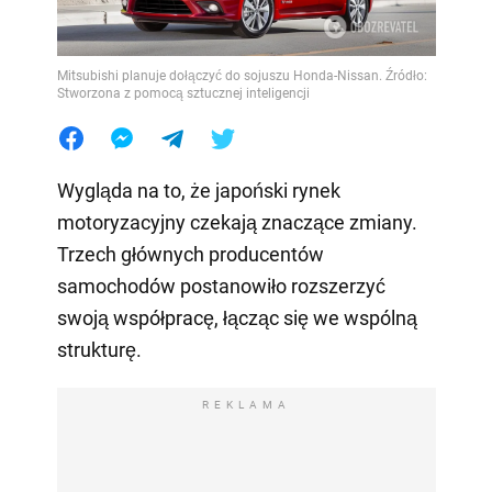
Mitsubishi planuje dołączyć do sojuszu Honda-Nissan. Źródło:
Stworzona z pomocą sztucznej inteligencji
Wygląda na to, że japoński rynek
motoryzacyjny czekają znaczące zmiany.
Trzech głównych producentów
samochodów postanowiło rozszerzyć
swoją współpracę, łącząc się we wspólną
strukturę.
REKLAMA