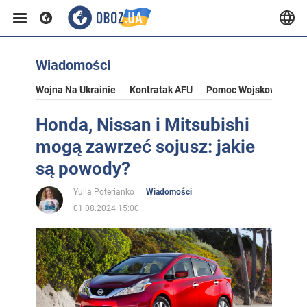
Wiadomości
Wojna Na Ukrainie
Kontratak AFU
Pomoc Wojskowa Dla U
Honda, Nissan i Mitsubishi
mogą zawrzeć sojusz: jakie
są powody?
Yulia Poterianko
Wiadomości
01.08.2024 15:00