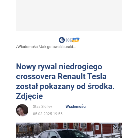
/
Wiadomości
/
Jak gotować buraki...
Nowy rywal niedrogiego
crossovera Renault Tesla
został pokazany od środka.
Zdjęcie
Stas Sidilev
Wiadomości
05.03.2025 19:55