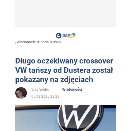
/
Wiadomości
/
Honda Nissan i...
Długo oczekiwany crossover
VW tańszy od Dustera został
pokazany na zdjęciach
Stas Sidilev
Wiadomości
05.03.2025 23:23