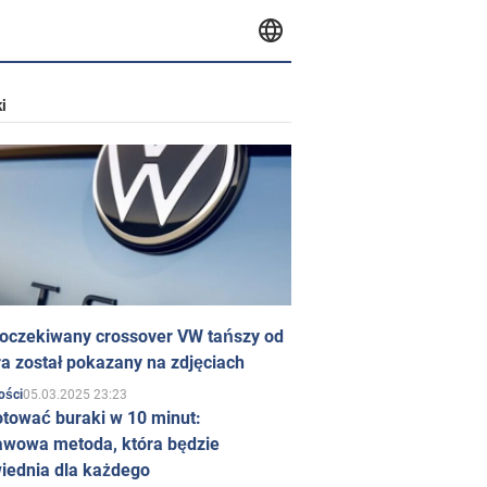
i
 oczekiwany crossover VW tańszy od
a został pokazany na zdjęciach
05.03.2025 23:23
ości
otować buraki w 10 minut:
awowa metoda, która będzie
iednia dla każdego