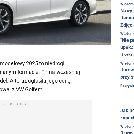
Wiadom
Nowy 
Renaul
Zdjęci
Wiadom
"Nie p
upoka
Usyku
 modelowy 2025 to niedrogi,
Wiadom
Durow
nanym formacie. Firma wcześniej
przy ś
odel. A teraz ogłosiła jego cenę.
Rozrywk
ował z VW Golfem.
REKLAMA
Jak po
zapac
Wiadom
Długo