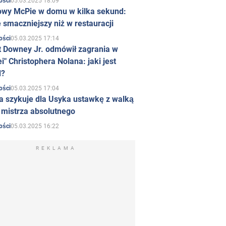
05.03.2025 18:09
ości
owy McPie w domu w kilka sekund:
 smaczniejszy niż w restauracji
05.03.2025 17:14
ości
t Downey Jr. odmówił zagrania w
i" Christophera Nolana: jaki jest
d?
05.03.2025 17:04
ości
a szykuje dla Usyka ustawkę z walką
ł mistrza absolutnego
05.03.2025 16:22
ości
REKLAMA