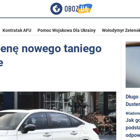
Kontratak AFU
Pomoc Wojskowa Dla Ukrainy
Wołodymyr Zełensk
cenę nowego taniego
e
Długo
Duster
Wiadom
Jak g
podst
odpow