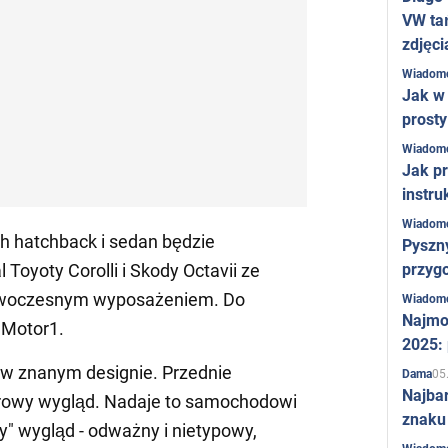
VW ta
zdjęci
Wiadom
Jak w 
prost
Wiadom
Jak pr
instru
Wiadom
h hatchback i sedan będzie
Pyszny
przygo
Toyoty Corolli i Skody Octavii ze
owoczesnym wyposażeniem. Do
Wiadom
Najmo
 Motor1.
2025:
w znanym designie. Przednie
05
Dama
Najba
urowy wygląd. Nadaje to samochodowi
znaku
any" wygląd - odważny i nietypowy,