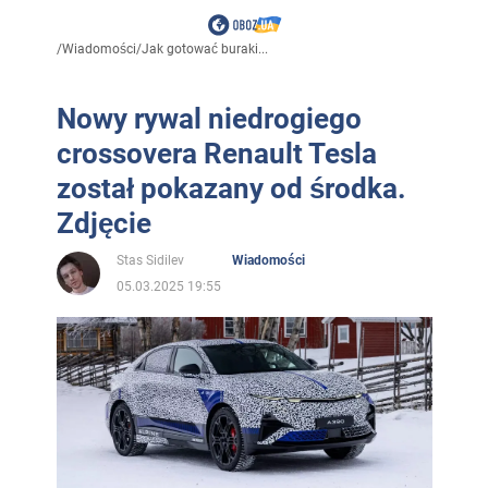
/
Wiadomości
/
Jak gotować buraki...
Nowy rywal niedrogiego
crossovera Renault Tesla
został pokazany od środka.
Zdjęcie
Stas Sidilev
Wiadomości
05.03.2025 19:55