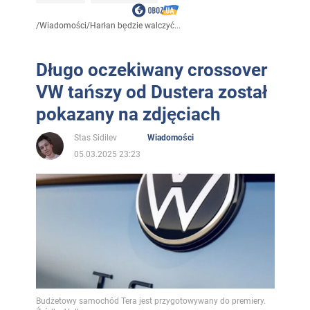
/
Wiadomości
/
Harłan będzie walczyć...
Długo oczekiwany crossover
VW tańszy od Dustera został
pokazany na zdjęciach
Stas Sidilev
Wiadomości
05.03.2025 23:23
Budżetowy samochód Tera jest przygotowywany do premiery.