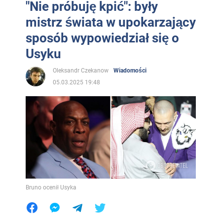
"Nie próbuję kpić": były
mistrz świata w upokarzający
sposób wypowiedział się o
Usyku
Oleksandr Czekanow
Wiadomości
05.03.2025 19:48
Bruno ocenił Usyka