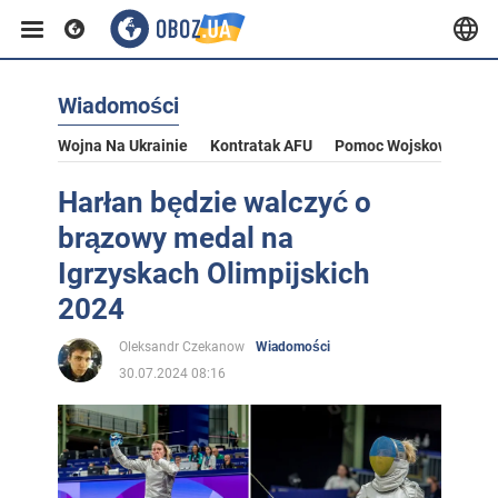
Wiadomości
Wojna Na Ukrainie
Kontratak AFU
Pomoc Wojskowa Dla U
Harłan będzie walczyć o
brązowy medal na
Igrzyskach Olimpijskich
2024
Oleksandr Czekanow
Wiadomości
30.07.2024 08:16