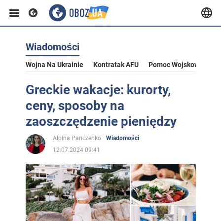
Wiadomości
Wojna Na Ukrainie
Kontratak AFU
Pomoc Wojskowa Dla U
Greckie wakacje: kurorty,
ceny, sposoby na
zaoszczędzenie pieniędzy
Albina Panczenko
Wiadomości
12.07.2024 09:41